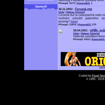
Nekrolog o epidemii vyvolané virem 
Přístupů: 9173 |
Komentářů:
1
Sponzoři
30.11.2002 -
Červená rtuť
Věda
|
Dittmar Chmelař
Červená rtuť-je nebezpečná nebo ne? 
možném zneužití jaderného v
teroristy? [
více
]
Přístupů: 11910 |
Komentářů:
275
30.04.2001 -
UPÍŘI - krá
Věda
|
Dittmar Chmelař
Vědecké vysvětlení feno
Přístupů: 9410 |
Komentářů:
ORI
Coded by
Pavel Ne
©
1995 - 2026 