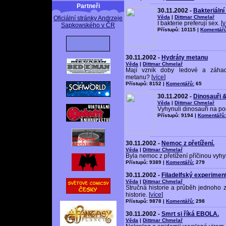
Partneři
30.11.2002 -
Bakteriáln
Věda
|
Dittmar Chmelař
Oficiální stránky Andrzeje
I bakterie preferují sex. [
v
Sapkowského v ČR
Přístupů: 10115 |
Komentářů
30.11.2002 -
Hydráty metanu
Věda
|
Dittmar Chmelař
Mají vznik doby ledové a záhad
metanu? [
více
]
Přístupů: 8152 |
Komentářů:
65
30.11.2002 -
Dinosauři 
Věda
|
Dittmar Chmelař
Vyhynuli dinosauři na p
Přístupů: 9194 |
Komentářů:
30.11.2002 -
Nemoc z přetížení.
Věda
|
Dittmar Chmelař
Byla nemoc z přetížení příčinou vyhy
Přístupů: 9389 |
Komentářů:
279
30.11.2002 -
Filadelfský experimen
Věda
|
Dittmar Chmelař
Stručná historie a průběh jednoho
historie. [
více
]
Přístupů: 9878 |
Komentářů:
298
30.11.2002 -
Smrt si říká EBOLA.
Věda
|
Dittmar Chmelař