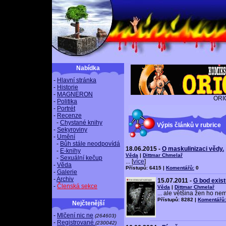
Nabídka
-
Hlavní stránka
-
Historie
-
MAGNERON
ORI
-
Politika
-
Portrét
-
Recenze
-
Chystané knihy
Výpis článků v rubrice
-
Sekyroviny
-
Umění
-
Bůh stále neodpovídá
18.06.2015 -
O maskulinizaci vědy.
-
E-knihy
Věda
|
Dittmar Chmelař
-
Sexuální kečup
... [
více
]
-
Věda
Přístupů: 6415 |
Komentářů:
0
-
Galerie
-
Archiv
15.07.2011 -
G bod exist
-
Členská sekce
Věda
|
Dittmar Chmelař
... ale většina žen ho ne
Přístupů: 8282 |
Komentářů:
Nejčtenější
-
Mlčení nic ne
(264603)
-
Registrované
(230042)