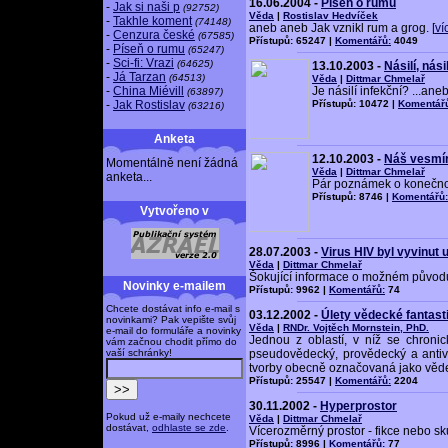
16.06.2004 -
Píseň o rumu
-
Jak si naši p
(92752)
Věda
|
Rostislav Hedvíček
-
Takhle koment
(74148)
aneb aneb Jak vznikl rum a grog. [
ví
-
Cenzura české
(67585)
Přístupů: 65247 |
Komentářů:
4049
-
Píseň o rumu
(65247)
-
Sci-fi: Vrazi
(64625)
13.10.2003 -
Násilí, násil
-
Já Tarzan
(64513)
Věda
|
Dittmar Chmelař
-
China Miévill
Je násilí infekční? ...ane
(63897)
-
Jak Rostislav
Přístupů: 10472 |
Komentář
(63216)
Anketa
12.10.2003 -
Náš vesmír
Momentálně není žádná
Věda
|
Dittmar Chmelař
anketa...
Pár poznámek o konečnos
Přístupů: 8746 |
Komentářů:
Vytvořeno v
28.07.2003 -
Virus HIV byl vyvinut
Věda
|
Dittmar Chmelař
Šokující informace o možném původu
Novinky e-mailem
Přístupů: 9962 |
Komentářů:
74
Chcete dostávat info e-mail s
03.12.2002 -
Úlety vědecké fantasti
novinkami? Pak vepište svůj
Věda
|
RNDr. Vojtěch Mornstein, PhD.
e-mail do formuláře a novinky
Jednou z oblastí, v níž se chronick
vám začnou chodit přímo do
vaší schránky!
pseudovědecký, provědecký a antivě
tvorby obecně označovaná jako vědeck
Přístupů: 25547 |
Komentářů:
2204
30.11.2002 -
Hyperprostor
Pokud už e-maily nechcete
Věda
|
Dittmar Chmelař
dostávat,
odhlaste se zde
.
Vícerozměrný prostor - fikce nebo sku
Přístupů: 8996 |
Komentářů:
77