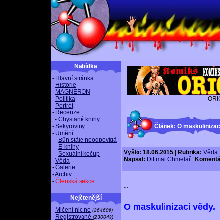
Nabídka
-
Hlavní stránka
-
Historie
-
MAGNERON
-
Politika
ORI
-
Portrét
-
Recenze
-
Chystané knihy
-
Sekyroviny
Článek: O maskulinizac
-
Umění
-
Bůh stále neodpovídá
-
E-knihy
Vyšlo: 18.06.2015
|
Rubrika:
Věda
-
Sexuální kečup
Napsal:
Dittmar Chmelař
|
Komentá
-
Věda
-
Galerie
-
Archiv
-
Členská sekce
...
Nejčtenější
O maskulinizaci vědy.
-
Mlčení nic ne
(264609)
-
Registrované
(230049)