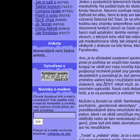
Jeden z posledních televizních Hyd
-
Jak si naši p
(92760)
maskulinity. Na paškál byla do stud
-
Takhle koment
(74157)
fondu Neuron. Neuron oceňuje nejús
-
Cenzura české
(67592)
čtyřiceti let věku. Není to tedy ani 
-
Píseň o rumu
(65253)
vzývaná železná řeč čísel, že se p
-
Sci-fi: Vrazi
(64635)
hodinu bez známky sebereflexe sed
-
Já Tarzan
(64519)
Absolventi tvrdých oborů se často 
-
China Miévill
(63903)
šanci najít uplatnění, támhle nemaj
-
Jak Rostislav
(63227)
věcech, o kterých toho vědí tak málo
jak maskulinizace vědy, tak údajné
Anketa
vědkyně z diskuse na toto téma, kte
Facebooku:
Momentálně není žádná
anketa...
Ano, je to důsledek nastavení společ
proto je potřeba se snažit toto nas
Vytvořeno v
fungují ve vědě jen coby nosičky k
podporují nicméně právě ony gender
desetiletích a pomáhají je, byť zjevně
zmíněno vaření kávy I mužskými kole
ústavech, aby ŽENY, nikoli muži, se
mnohém vypovídá. Navíc celá debata
Novinky e-mailem
řešit, a to na postavení a vnímání "
Chcete dostávat info e-mail s
novinkami? Pak vepište svůj
Mužství a ženství ve vědě: Nehlede
e-mail do formuláře a novinky
pochybné, „genderové stereotypy“.
vám začnou chodit přímo do
pravděpodobně dána množstvím test
vaší schránky!
palivo, které i ve vědě umožňuje m
obtížněji nebo se tam nedostávají 
genů, jsme byli jimi takto zkonstruo
asi nic neuděláme.
Pokud už e-maily nechcete
dostávat,
odhlaste se zde
.
„Tvrdé“ a „měkké“ vědy: Je to s nim
své nezastupitelné místo. Provozovate