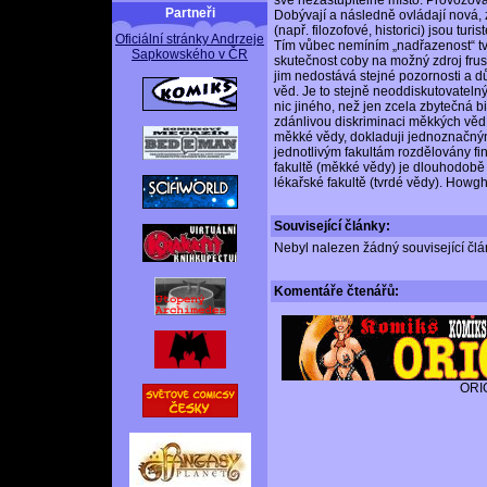
Partneři
Dobývají a následně ovládají nová
(např. filozofové, historici) jsou turi
Oficiální stránky Andrzeje
Tím vůbec nemíním „nadřazenost“ tv
Sapkowského v ČR
skutečnost coby na možný zdroj fru
jim nedostává stejné pozornosti a d
věd. Je to stejně neoddiskutovatelný 
nic jiného, než jen zcela zbytečná 
zdánlivou diskriminaci měkkých věd.
měkké vědy, dokladuji jednoznačný
jednotlivým fakultám rozdělovány fin
fakultě (měkké vědy) je dlouhodobě 
lékařské fakultě (tvrdé vědy). Howg
Související články:
Nebyl nalezen žádný související člán
Komentáře
čtenářů:
ORI