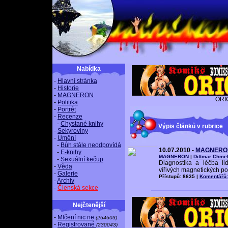
Nabídka
-
Hlavní stránka
-
Historie
-
MAGNERON
ORI
-
Politika
-
Portrét
-
Recenze
-
Chystané knihy
Výpis článků v rubrice
-
Sekyroviny
-
Umění
-
Bůh stále neodpovídá
10.07.2010 -
MAGNERO
-
E-knihy
MAGNERON
|
Dittmar Chme
-
Sexuální kečup
Diagnostika a léčba li
-
Věda
vířivých magnetických pol
-
Galerie
Přístupů: 8635 |
Komentářů:
-
Archiv
-
Členská sekce
Nejčtenější
-
Mlčení nic ne
(264603)
-
Registrované
(230043)