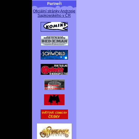
Partneři
Oficiální stránky Andrzeje
Sapkowského v ČR