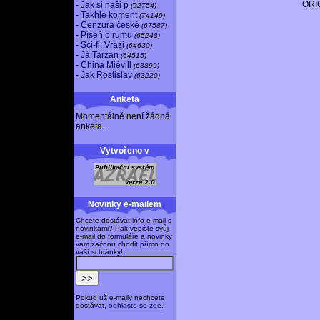
ORI
-
Jak si naši p
(92754)
-
Takhle koment
(74149)
-
Cenzura české
(67587)
-
Píseň o rumu
(65248)
-
Sci-fi: Vrazi
(64630)
-
Já Tarzan
(64515)
-
China Miévill
(63899)
-
Jak Rostislav
(63220)
Anketa
Momentálně není žádná
anketa...
Vytvořeno v
Novinky e-mailem
Chcete dostávat info e-mail s
novinkami? Pak vepište svůj
e-mail do formuláře a novinky
vám začnou chodit přímo do
vaší schránky!
Pokud už e-maily nechcete
dostávat,
odhlaste se zde
.