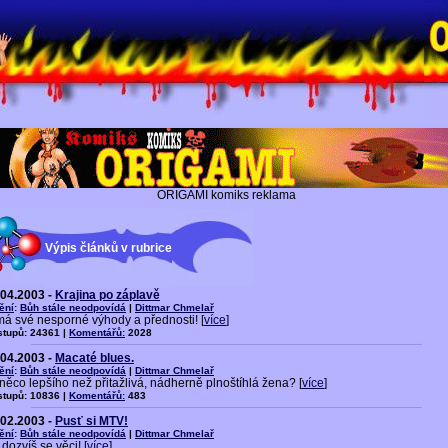
ORIGAMI komiks reklama
Výpis článků v rubrice
.04.2003 -
Krajina po záplavě
ění
:
Bůh stále neodpovídá
|
Dittmar Chmelař
 má své nesporné výhody a přednosti! [
více
]
stupů: 24361 |
Komentářů:
2028
.04.2003 -
Macaté blues.
ění
:
Bůh stále neodpovídá
|
Dittmar Chmelař
něco lepšího než přitažlivá, nádherně plnoštíhlá žena? [
více
]
stupů: 10836 |
Komentářů:
483
.02.2003 -
Pusť si MTV!
ění
:
Bůh stále neodpovídá
|
Dittmar Chmelař
a dozvíš se věci! [
více
]