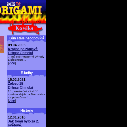
Bůh stále neodpovídá
09.04.2003
Krajina po záplavě
Dittmar Chmelař
... má své nesporné výhody
a přednosti!...
[
více
]
E-knihy
15.02.2021
Železo 15
Dittmar Chmelař
15., závěrečná část SF
románu Vojtěcha Mornsteina
na pokračování....
[
více
]
Historie
12.01.2016
Jak tomu bylo za 2.
světové.