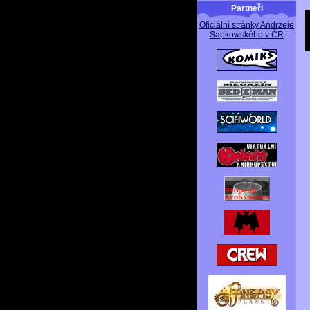
Partneři
Oficiální stránky Andrzeje
Sapkowského v ČR