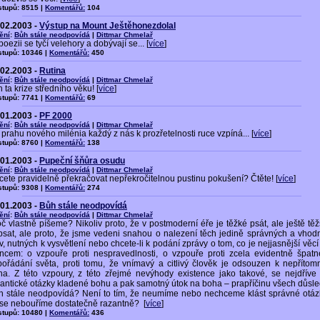
stupů: 8515 |
Komentářů:
104
.02.2003 -
Výstup na Mount Ještěhonezdolal
ění
:
Bůh stále neodpovídá
|
Dittmar Chmelař
 poezii se tyčí velehory a dobývají se... [
více
]
stupů: 10346 |
Komentářů:
450
.02.2003 -
Rutina
ění
:
Bůh stále neodpovídá
|
Dittmar Chmelař
 ta krize středního věku! [
více
]
stupů: 7741 |
Komentářů:
69
.01.2003 -
PF 2000
ění
:
Bůh stále neodpovídá
|
Dittmar Chmelař
prahu nového milénia každý z nás k prozřetelnosti ruce vzpíná... [
více
]
stupů: 8760 |
Komentářů:
138
.01.2003 -
Pupeční šňůra osudu
ění
:
Bůh stále neodpovídá
|
Dittmar Chmelař
ete pravidelně překračovat nepřekročitelnou pustinu pokušení? Čtěte! [
více
]
stupů: 9308 |
Komentářů:
274
.01.2003 -
Bůh stále neodpovídá
ění
:
Bůh stále neodpovídá
|
Dittmar Chmelař
č vlastně píšeme? Nikoliv proto, že v postmoderní éře je těžké psát, ale ještě těž
psat, ale proto, že jsme vedeni snahou o nalezení těch jedině správných a vhod
v, nutných k vysvětlení nebo chcete-li k podání zprávy o tom, co je nejjasnější věc
uncem: o vzpouře proti nespravedlnosti, o vzpouře proti zcela evidentně špat
pořádání světa, proti tomu, že vnímavý a citlivý člověk je odsouzen k nepřítomn
ha. Z této vzpoury, z této zřejmé nevýhody existence jako takové, se nejdříve 
antické otázky kladené bohu a pak samotný útok na boha – prapříčinu všech důsle
h stále neodpovídá? Není to tím, že neumíme nebo nechceme klást správné otáz
 se nebouříme dostatečně razantně? [
více
]
stupů: 10480 |
Komentářů:
436