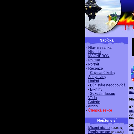
Nabídka
-
Hlavní stránka
-
Historie
-
MAGNERON
-
Politika
-
Portrét
-
Recenze
-
Chystané knihy
-
Sekyroviny
-
Umění
-
Bůh stále neodpovídá
09
-
E-knihy
Um
-
Sexuální kečup
...
-
Věda
Pří
-
Galerie
-
Archiv
07
-
Členská sekce
Um
Je 
Pří
Nejčtenější
25
-
Mlčení nic ne
(264604)
Um
-
Registrované
(230044)
...