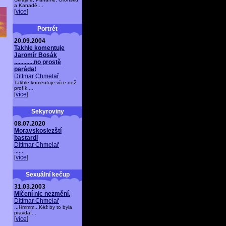
a Kanadě....
[
více
]
Portrét
20.09.2004
Takhle komentuje
Jaromír Bosák
.............no prostě
paráda!
Dittmar Chmelař
Takhle komentuje více než
profík....
[
více
]
Sekyroviny
08.07.2020
Moravskoslezští
bastardi
Dittmar Chmelař
......
[
více
]
Sexuální kečup
31.03.2003
Mlčení nic nezmění.
Dittmar Chmelař
...Hmmm...Kéž by to byla
pravda!...
[
více
]