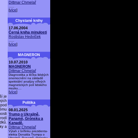
Dittmar Chmelař
......
[
více
]
Chystané knihy
17.06.2004
Černá kniha minulosti
Rostislav Hedvíček
......
[
více
]
MAGNERON
10.07.2010
MAGNERON
Dittmar Chmelař
Diagnostika a léčba lidských
onemocnění na základě
spektrální analýzy vířivých
magnetických polí lidského
mozku....
[
více
]
ší je
ných
Politika
í pod
nému
08.01.2025
osti
Trump o Ukrajině,
rodí
Panamě, Grónsku a
dků.
Kanadě.
ky a
Dittmar Chmelař
Výtah z brífinku prezidenta-
elekta Donalda Trumpa o
Ukrajině, Panamě, Grónsku