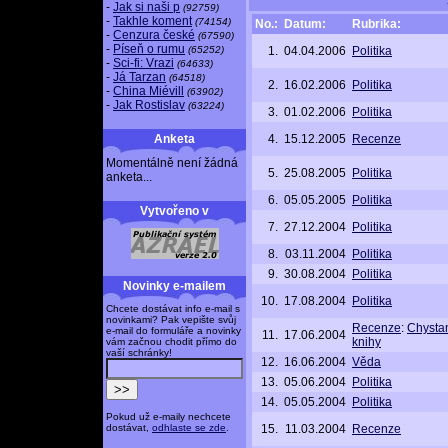
-
Jak si naši p
(92759)
-
Takhle koment
(74154)
No.:
Datum:
Rubrika:
-
Cenzura české
(67590)
-
Píseň o rumu
(65252)
1.
04.04.2006
Politika
-
Sci-fi: Vrazi
(64633)
-
Já Tarzan
(64518)
2.
16.02.2006
Politika
-
China Miévill
(63902)
-
Jak Rostislav
(63224)
3.
01.02.2006
Politika
Anketa
4.
15.12.2005
Recenze
Momentálně není žádná
5.
25.08.2005
Politika
anketa...
6.
05.05.2005
Politika
Vytvořeno v
7.
27.12.2004
Politika
8.
03.11.2004
Politika
9.
30.08.2004
Politika
Novinky e-mailem
10.
17.08.2004
Politika
Chcete dostávat info e-mail s
novinkami? Pak vepište svůj
Recenze
:
Chysta
e-mail do formuláře a novinky
11.
17.06.2004
knihy
vám začnou chodit přímo do
vaší schránky!
12.
16.06.2004
Věda
13.
05.06.2004
Politika
14.
05.05.2004
Politika
Pokud už e-maily nechcete
dostávat,
odhlaste se zde
.
15.
11.03.2004
Recenze