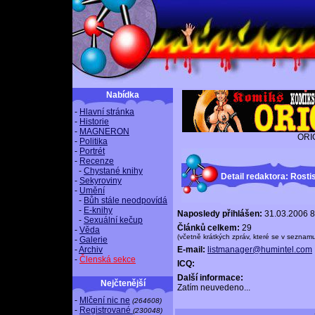
Nabídka
-
Hlavní stránka
-
Historie
-
MAGNERON
ORI
-
Politika
-
Portrét
-
Recenze
-
Chystané knihy
Detail redaktora: Rost
-
Sekyroviny
-
Umění
-
Bůh stále neodpovídá
-
E-knihy
Naposledy přihlášen:
31.03.2006 8
-
Sexuální kečup
Článků celkem:
29
-
Věda
(včetně krátkých zpráv, které se v seznam
-
Galerie
-
Archiv
E-mail:
listmanager@humintel.com
-
Členská sekce
ICQ:
Další informace:
Nejčtenější
Zatím neuvedeno...
-
Mlčení nic ne
(264608)
-
Registrované
(230048)