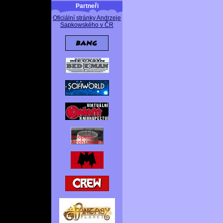
Partneři
Oficiální stránky Andrzeje
Sapkowského v ČR