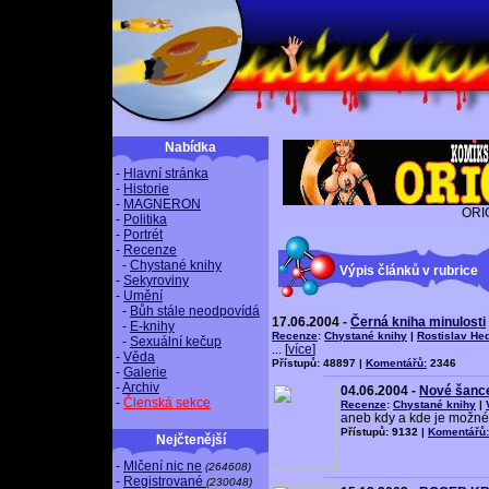
Nabídka
-
Hlavní stránka
-
Historie
-
MAGNERON
ORI
-
Politika
-
Portrét
-
Recenze
-
Chystané knihy
Výpis článků v rubrice
-
Sekyroviny
-
Umění
-
Bůh stále neodpovídá
17.06.2004 -
Černá kniha minulosti
-
E-knihy
Recenze
:
Chystané knihy
|
Rostislav He
-
Sexuální kečup
... [
více
]
-
Věda
Přístupů: 48897 |
Komentářů:
2346
-
Galerie
-
Archiv
04.06.2004 -
Nové šance
-
Členská sekce
Recenze
:
Chystané knihy
|
aneb kdy a kde je možné 
Přístupů: 9132 |
Komentářů:
Nejčtenější
-
Mlčení nic ne
(264608)
-
Registrované
(230048)