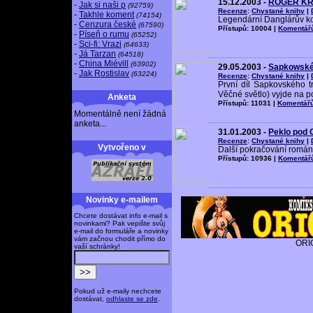
15.12.2003 -
ROGER KRO
-
Jak si naši p
(92759)
Recenze
:
Chystané knihy
|
-
Takhle koment
(74154)
Legendární Danglárův kom
-
Cenzura české
(67590)
Přístupů: 10004 |
Komentář
-
Píseň o rumu
(65252)
-
Sci-fi: Vrazi
(64633)
-
Já Tarzan
(64518)
-
China Miévill
(63902)
29.05.2003 -
Sapkowskéh
-
Jak Rostislav
(63224)
Recenze
:
Chystané knihy
|
První díl Sapkovského tr
Věčné světlo) vyjde na p
Anketa
Přístupů: 11031 |
Komentářů
Momentálně není žádná
anketa...
31.01.2003 -
Peklo pod O
Recenze
:
Chystané knihy
|
Vytvořeno v
Další pokračování románu
Přístupů: 10936 |
Komentář
Novinky e-mailem
Chcete dostávat info e-mail s
novinkami? Pak vepište svůj
e-mail do formuláře a novinky
vám začnou chodit přímo do
ORI
vaší schránky!
Pokud už e-maily nechcete
dostávat,
odhlaste se zde
.