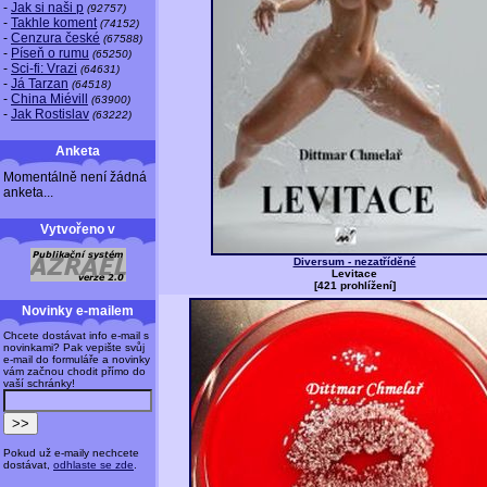
-
Jak si naši p
(92757)
-
Takhle koment
(74152)
-
Cenzura české
(67588)
-
Píseň o rumu
(65250)
-
Sci-fi: Vrazi
(64631)
-
Já Tarzan
(64518)
-
China Miévill
(63900)
-
Jak Rostislav
(63222)
Anketa
Momentálně není žádná
anketa...
Vytvořeno v
Diversum - nezatříděné
Levitace
[421 prohlížení]
Novinky e-mailem
Chcete dostávat info e-mail s
novinkami? Pak vepište svůj
e-mail do formuláře a novinky
vám začnou chodit přímo do
vaší schránky!
Pokud už e-maily nechcete
dostávat,
odhlaste se zde
.