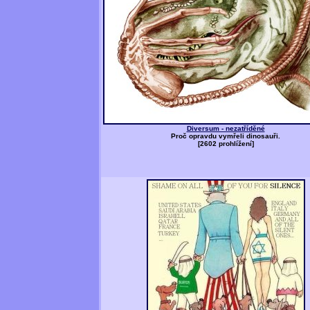
Diversum - nezatříděné
Proč opravdu vymřeli dinosauři.
[2602 prohlížení]