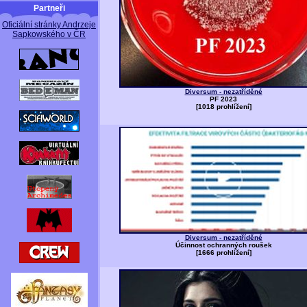
Partneři
Oficiální stránky Andrzeje
Sapkowského v ČR
Diversum - nezatříděné
PF 2023
[1018 prohlížení]
Diversum - nezatříděné
Účinnost ochranných roušek
[1666 prohlížení]