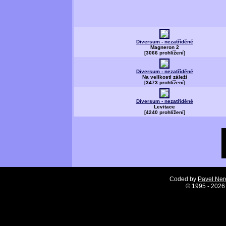
Diversum - nezatříděné
Magneron 2
[3066 prohlížení]
Diversum - nezatříděné
Na velikosti záleží
[3473 prohlížení]
Diversum - nezatříděné
Levitace
[4240 prohlížení]
Coded by
Pavel Ne
©
1995 - 2026 