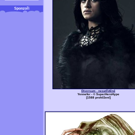
Sponzoři
Diversum - nezatříděné
Yennefer - © SuperHeroHype
[1588 prohlížení]