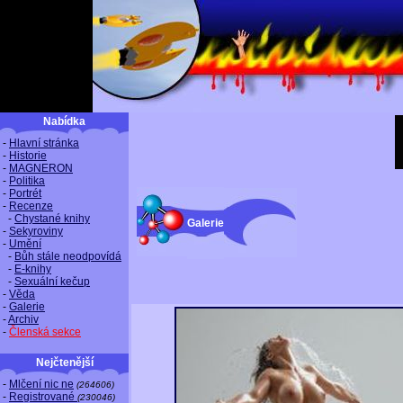
Nabídka
-
Hlavní stránka
-
Historie
-
MAGNERON
-
Politika
-
Portrét
-
Recenze
-
Chystané knihy
Galerie
-
Sekyroviny
-
Umění
-
Bůh stále neodpovídá
-
E-knihy
-
Sexuální kečup
-
Věda
-
Galerie
-
Archiv
-
Členská sekce
Nejčtenější
-
Mlčení nic ne
(264606)
-
Registrované
(230046)