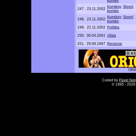
komiks
Komiksy
:
Slovní
247.
23.11.2002
komiks
Komiksy
:
Slovní
248.
23.11.2002
komiks
249.
22.11.2002
Politika
250.
30.04.2001
Věda
251.
29.09.1997
Recenze
ORI
Coded by
Pavel Ne
©
1995 - 2026 