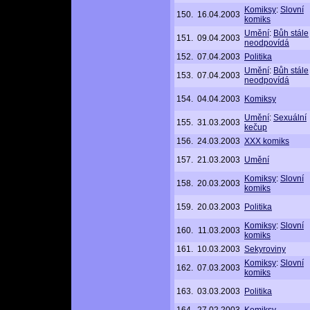
Komiksy
:
Slovní
150.
16.04.2003
komiks
Umění
:
Bůh stále
151.
09.04.2003
neodpovídá
152.
07.04.2003
Politika
Umění
:
Bůh stále
153.
07.04.2003
neodpovídá
154.
04.04.2003
Komiksy
Umění
:
Sexuální
155.
31.03.2003
kečup
156.
24.03.2003
XXX komiks
157.
21.03.2003
Umění
Komiksy
:
Slovní
158.
20.03.2003
komiks
159.
20.03.2003
Politika
Komiksy
:
Slovní
160.
11.03.2003
komiks
161.
10.03.2003
Sekyroviny
Komiksy
:
Slovní
162.
07.03.2003
komiks
163.
03.03.2003
Politika