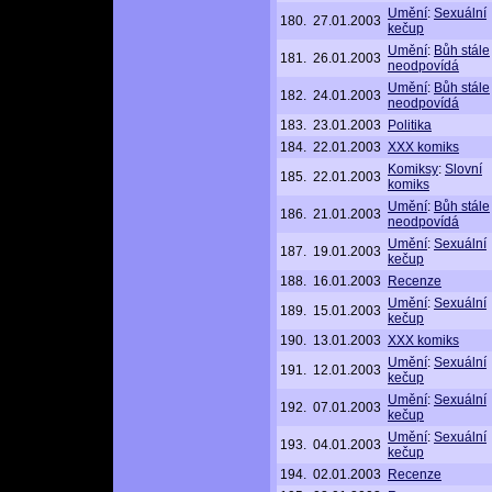
Umění
:
Sexuální
180.
27.01.2003
kečup
Umění
:
Bůh stále
181.
26.01.2003
neodpovídá
Umění
:
Bůh stále
182.
24.01.2003
neodpovídá
183.
23.01.2003
Politika
184.
22.01.2003
XXX komiks
Komiksy
:
Slovní
185.
22.01.2003
komiks
Umění
:
Bůh stále
186.
21.01.2003
neodpovídá
Umění
:
Sexuální
187.
19.01.2003
kečup
188.
16.01.2003
Recenze
Umění
:
Sexuální
189.
15.01.2003
kečup
190.
13.01.2003
XXX komiks
Umění
:
Sexuální
191.
12.01.2003
kečup
Umění
:
Sexuální
192.
07.01.2003
kečup
Umění
:
Sexuální
193.
04.01.2003
kečup
194.
02.01.2003
Recenze