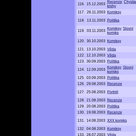
Recenze
:
Chysta
116.
15.12.2003
knihy
117.
26.11.2003
Komiksy
118.
13.11.2003
Politika
Komiksy
:
Slovní
119.
03.11.2003
komiks
120.
30.10.2003
Komiksy
121.
13.10.2003
Věda
122.
12.10.2003
Věda
123.
30.09.2003
Politika
Komiksy
:
Slovní
124.
12.09.2003
komiks
125.
03.09.2003
Politika
126.
29.08.2003
Recenze
127.
25.08.2003
Portrét
128.
21.08.2003
Recenze
129.
20.08.2003
Politika
130.
19.08.2003
Recenze
131.
14.08.2003
XXX komiks
132.
04.08.2003
Komiksy
133.
28.07.2003
Věda