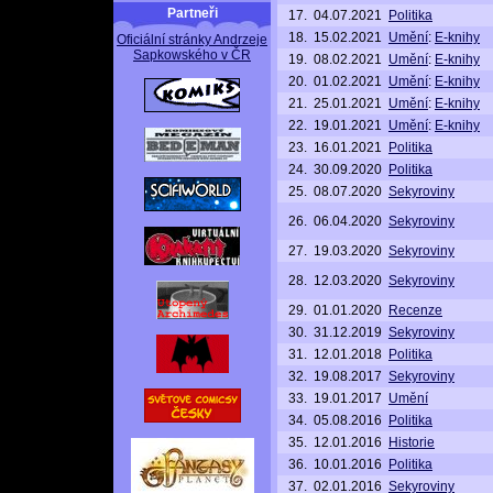
Partneři
17.
04.07.2021
Politika
18.
15.02.2021
Umění
:
E-knihy
Oficiální stránky Andrzeje
Sapkowského v ČR
19.
08.02.2021
Umění
:
E-knihy
20.
01.02.2021
Umění
:
E-knihy
21.
25.01.2021
Umění
:
E-knihy
22.
19.01.2021
Umění
:
E-knihy
23.
16.01.2021
Politika
24.
30.09.2020
Politika
25.
08.07.2020
Sekyroviny
26.
06.04.2020
Sekyroviny
27.
19.03.2020
Sekyroviny
28.
12.03.2020
Sekyroviny
29.
01.01.2020
Recenze
30.
31.12.2019
Sekyroviny
31.
12.01.2018
Politika
32.
19.08.2017
Sekyroviny
33.
19.01.2017
Umění
34.
05.08.2016
Politika
35.
12.01.2016
Historie
36.
10.01.2016
Politika
37.
02.01.2016
Sekyroviny