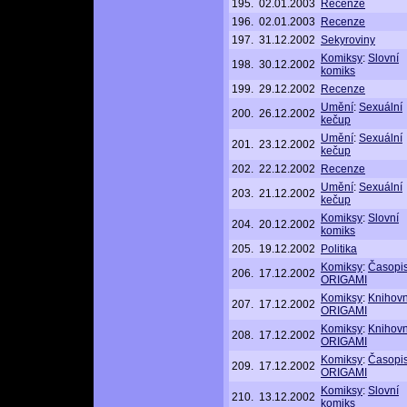
195.
02.01.2003
Recenze
196.
02.01.2003
Recenze
197.
31.12.2002
Sekyroviny
Komiksy
:
Slovní
198.
30.12.2002
komiks
199.
29.12.2002
Recenze
Umění
:
Sexuální
200.
26.12.2002
kečup
Umění
:
Sexuální
201.
23.12.2002
kečup
202.
22.12.2002
Recenze
Umění
:
Sexuální
203.
21.12.2002
kečup
Komiksy
:
Slovní
204.
20.12.2002
komiks
205.
19.12.2002
Politika
Komiksy
:
Časopi
206.
17.12.2002
ORIGAMI
Komiksy
:
Knihov
207.
17.12.2002
ORIGAMI
Komiksy
:
Knihov
208.
17.12.2002
ORIGAMI
Komiksy
:
Časopi
209.
17.12.2002
ORIGAMI
Komiksy
:
Slovní
210.
13.12.2002
komiks