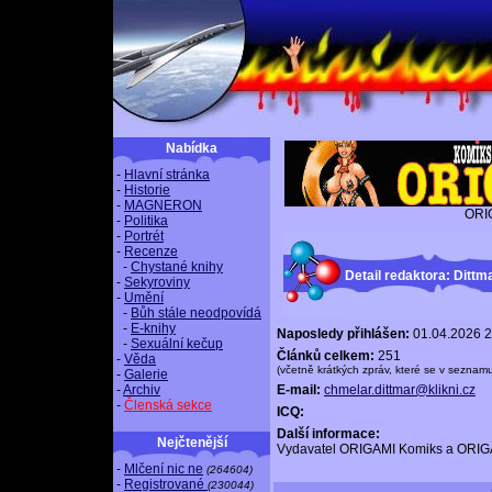
Nabídka
-
Hlavní stránka
-
Historie
-
MAGNERON
ORI
-
Politika
-
Portrét
-
Recenze
-
Chystané knihy
Detail redaktora: Ditt
-
Sekyroviny
-
Umění
-
Bůh stále neodpovídá
-
E-knihy
Naposledy přihlášen:
01.04.2026 2
-
Sexuální kečup
Článků celkem:
251
-
Věda
(včetně krátkých zpráv, které se v seznam
-
Galerie
-
Archiv
E-mail:
chmelar.dittmar@klikni.cz
-
Členská sekce
ICQ:
Další informace:
Nejčtenější
Vydavatel ORIGAMI Komiks a ORIG
-
Mlčení nic ne
(264604)
-
Registrované
(230044)