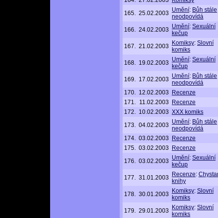
164.
27.02.2003
Komiksy
Umění
:
Bůh stále
165.
25.02.2003
neodpovídá
Umění
:
Sexuální
166.
24.02.2003
kečup
Komiksy
:
Slovní
167.
21.02.2003
komiks
Umění
:
Sexuální
168.
19.02.2003
kečup
Umění
:
Bůh stále
169.
17.02.2003
neodpovídá
170.
12.02.2003
Recenze
171.
11.02.2003
Recenze
172.
10.02.2003
XXX komiks
Umění
:
Bůh stále
173.
04.02.2003
neodpovídá
174.
03.02.2003
Recenze
175.
03.02.2003
Recenze
Umění
:
Sexuální
176.
03.02.2003
kečup
Recenze
:
Chysta
177.
31.01.2003
knihy
Komiksy
:
Slovní
178.
30.01.2003
komiks
Komiksy
:
Slovní
179.
29.01.2003
komiks