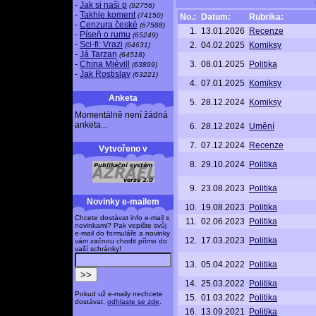
-
Jak si naši p
(92756)
-
Takhle koment
(74150)
No.:
Datum:
Rubrika:
-
Cenzura české
(67588)
1.
13.01.2026
Recenze
-
Píseň o rumu
(65249)
-
Sci-fi: Vrazi
2.
04.02.2025
Komiksy
(64631)
-
Já Tarzan
(64518)
-
China Miévill
3.
08.01.2025
Politika
(63899)
-
Jak Rostislav
(63221)
4.
07.01.2025
Komiksy
Anketa
5.
28.12.2024
Komiksy
Momentálně není žádná
anketa...
6.
28.12.2024
Umění
7.
07.12.2024
Recenze
Vytvořeno v
8.
29.10.2024
Politika
9.
23.08.2023
Politika
Novinky e-mailem
10.
19.08.2023
Politika
Chcete dostávat info e-mail s
11.
02.06.2023
Politika
novinkami? Pak vepište svůj
e-mail do formuláře a novinky
12.
17.03.2023
Politika
vám začnou chodit přímo do
vaší schránky!
13.
05.04.2022
Politika
14.
25.03.2022
Politika
Pokud už e-maily nechcete
15.
01.03.2022
Politika
dostávat,
odhlaste se zde
.
16.
13.09.2021
Politika