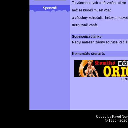
To všechno bych chtěl změnit dříve
Sponzoři
než se budeš muset vdát
a všechny zotročující hrůzy a nesvo
definitivně vzdát.
Související články:
Nebyl nalezen žádný související člán
Komentáře
čtenářů:
ORI
Coded by
Pavel Ne
©
1995 - 2026 