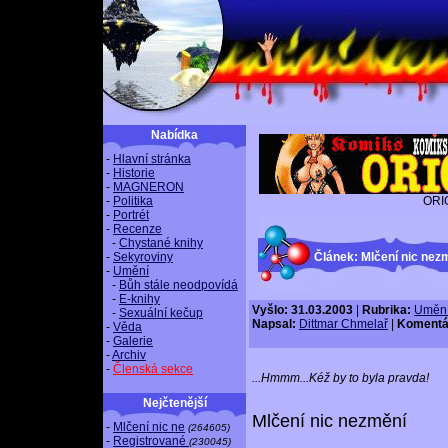
Nabídka
-
Hlavní stránka
-
Historie
-
MAGNERON
-
Politika
ORI
-
Portrét
-
Recenze
-
Chystané knihy
-
Sekyroviny
Článek: Mlčení nic nez
-
Umění
-
Bůh stále neodpovídá
-
E-knihy
Vyšlo: 31.03.2003
|
Rubrika:
Uměn
-
Sexuální kečup
Napsal:
Dittmar Chmelař
|
Komentá
-
Věda
-
Galerie
-
Archiv
-
Členská sekce
...Hmmm...Kéž by to byla pravda!
Nejčtenější
Mlčení nic nezmění
-
Mlčení nic ne
(264605)
-
Registrované
(230045)