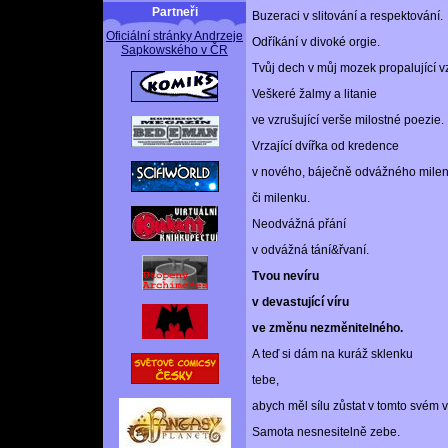
Partneři
Buzeraci v slitování a respektování.
Oficiální stránky Andrzeje
Odříkání v divoké orgie.
Sapkowského v ČR
Tvůj dech v můj mozek propalující v
Veškeré žalmy a litanie
ve vzrušující verše milostné poezie.
Vrzající dvířka od kredence
v nového, báječně odvážného mile
či milenku.
Neodvážná přání
v odvážná tání&řvaní.
Tvou nevíru
v devastující víru
ve změnu nezměnitelného.
A teď si dám na kuráž sklenku
tebe,
abych měl sílu zůstat v tomto svém
Samota nesnesitelně zebe.