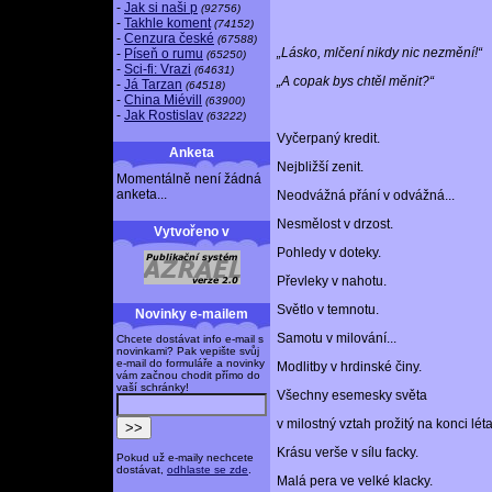
-
Jak si naši p
(92756)
-
Takhle koment
(74152)
-
Cenzura české
(67588)
„Lásko, mlčení nikdy nic nezmění!“
-
Píseň o rumu
(65250)
-
Sci-fi: Vrazi
(64631)
„A copak bys chtěl měnit?“
-
Já Tarzan
(64518)
-
China Miévill
(63900)
-
Jak Rostislav
(63222)
Vyčerpaný kredit.
Anketa
Nejbližší zenit.
Momentálně není žádná
anketa...
Neodvážná přání v odvážná...
Nesmělost v drzost.
Vytvořeno v
Pohledy v doteky.
Převleky v nahotu.
Světlo v temnotu.
Novinky e-mailem
Samotu v milování...
Chcete dostávat info e-mail s
novinkami? Pak vepište svůj
e-mail do formuláře a novinky
Modlitby v hrdinské činy.
vám začnou chodit přímo do
vaší schránky!
Všechny esemesky světa
v milostný vztah prožitý na konci léta
Krásu verše v sílu facky.
Pokud už e-maily nechcete
dostávat,
odhlaste se zde
.
Malá pera ve velké klacky.