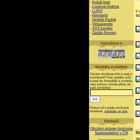
-
Kubát Ivan
-
Loulová Andrea
-
LUPO
V 
-
Niemand
Má
-
Sedlák Radek
-
Virtualandie
-
XXX komiks
-
Zadák Roman
Vytvořeno v
Novinky e-mailem
Chcete dostávat info e-mail s
novinkami? Pak vepište svůj
e-mail do formuláře a novinky
vám začnou chodit přímo do
vaší schránky!
Pokud už e-maily nechcete
dostávat,
odhlaste se zde
.
Partneři
Oficiální stránky Andrzeje
So
Sapkowského v ČR
Ne