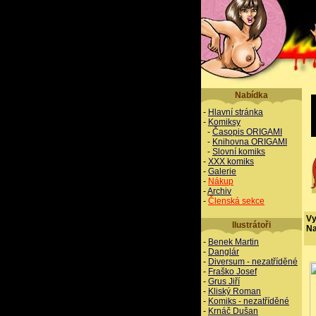
Nabídka
-
Hlavní stránka
-
Komiksy
-
Časopis ORIGAMI
-
Knihovna ORIGAMI
-
Slovní komiks
-
XXX komiks
-
Galerie
-
Nákup
-
Archiv
-
Členská sekce
Vy
Ilustrátoři
Na
-
Benek Martin
-
Danglár
-
Diversum - nezatříděné
-
Fraško Josef
-
Grus Jiří
-
Kliský Roman
-
Komiks - nezatříděné
-
Krnáč Dušan