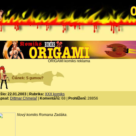
ORIGAMI komiks reklama
Článek: S gumou?
šlo: 22.01.2003
|
Rubrika:
XXX komiks
psal:
Dittmar Chmelař
|
Komentářů:
68 |
Prohlížení:
28856
Nový komiks Romana Zadáka.