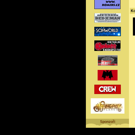
K
Sponzoři