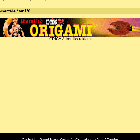
omentáře
čtenářů:
ORIGAMI komiks reklama