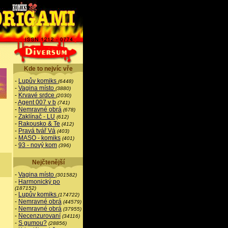
Kde to nejvíc vře
-
Lupův komiks
(6448)
-
Vagina místo
(3880)
-
Krvavé srdce
(2030)
-
Agent 007 v b
(741)
-
Nemravné obrá
(678)
-
Zaklínač - LU
(612)
-
Rakousko & Te
(412)
-
Pravá tvář Vá
(403)
-
MASO - komiks
(401)
-
93 - nový kom
(396)
Nejčtenější
-
Vagina místo
(301582)
-
Harmonický po
(187152)
-
Lupův komiks
(174722)
-
Nemravné obrá
(44579)
-
Nemravné obrá
(37955)
-
Necenzurovaní
(34116)
-
S gumou?
(28856)