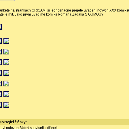
anketě na stránkách ORIGAMI si jednoznačně přejete uvádění nových XXX komiks
te je mít. Jako první uvádíme komiks Romana Zadáka S GUMOU?
uvisející články:
byl nalezen žádný související článek...