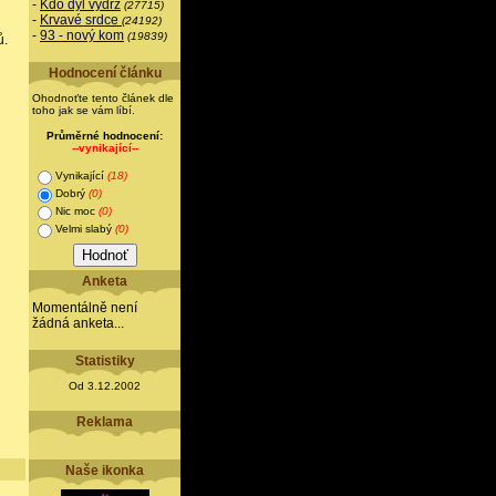
-
Kdo dýl vydrž
(27715)
-
Krvavé srdce
(24192)
-
93 - nový kom
(19839)
ů.
Hodnocení článku
Ohodnoťte tento článek dle
toho jak se vám líbí.
Průměrné hodnocení:
--vynikající--
Vynikající
(18)
Dobrý
(0)
Nic moc
(0)
Velmi slabý
(0)
Anketa
Momentálně není
žádná anketa...
Statistiky
Od 3.12.2002
Reklama
Naše ikonka