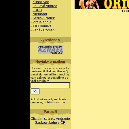
-
Kubát Ivan
-
Loulová Andrea
-
LUPO
ORI
-
Niemand
-
Sedlák Radek
-
Virtualandie
-
XXX komiks
-
Zadák Roman
Vytvořeno v
Novinky e-mailem
Chcete dostávat info e-mail s
novinkami? Pak vepište svůj
e-mail do formuláře a novinky
vám začnou chodit přímo do
vaší schránky!
Pokud už e-maily nechcete
dostávat,
odhlaste se zde
.
Partneři
Oficiální stránky Andrzeje
Sapkowského v ČR