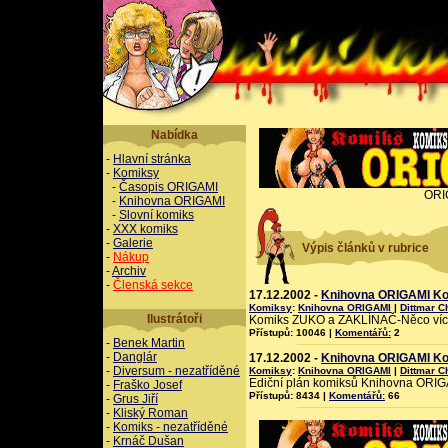
Nabídka
-
Hlavní stránka
-
Komiksy
-
Časopis ORIGAMI
ORI
-
Knihovna ORIGAMI
-
Slovní komiks
-
XXX komiks
-
Galerie
Výpis článků v rubrice
-
Nákup
-
Archiv
-
Členská sekce
17.12.2002 -
Knihovna ORIGAMI Ko
Komiksy
:
Knihovna ORIGAMI
|
Dittmar C
Ilustrátoři
Komiks ZUKO a ZAKLÍNAČ-Něco víc.
Přístupů: 10046 |
Komentářů:
2
-
Benek Martin
-
Danglár
17.12.2002 -
Knihovna ORIGAMI Kom
-
Diversum - nezatříděné
Komiksy
:
Knihovna ORIGAMI
|
Dittmar C
Ediční plán komiksů Knihovna ORIGA
-
Fraško Josef
Přístupů: 8434 |
Komentářů:
66
-
Grus Jiří
-
Kliský Roman
-
Komiks - nezatříděné
-
Krnáč Dušan