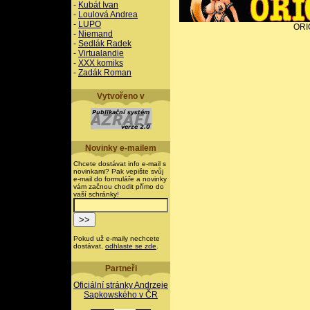
-
Kubát Ivan
-
Loulová Andrea
-
LUPO
ORI
-
Niemand
-
Sedlák Radek
-
Virtualandie
-
XXX komiks
-
Zadák Roman
Vytvořeno v
Novinky e-mailem
Chcete dostávat info e-mail s
novinkami? Pak vepište svůj
e-mail do formuláře a novinky
vám začnou chodit přímo do
vaší schránky!
Pokud už e-maily nechcete
dostávat,
odhlaste se zde
.
Partneři
Oficiální stránky Andrzeje
Sapkowského v ČR