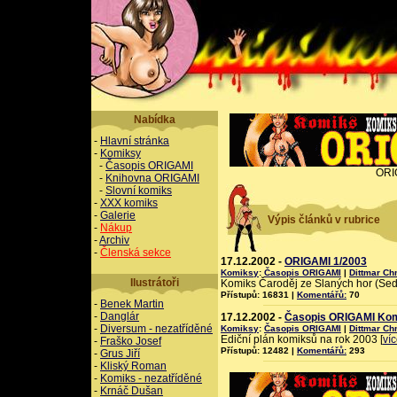
Nabídka
-
Hlavní stránka
-
Komiksy
-
Časopis ORIGAMI
ORI
-
Knihovna ORIGAMI
-
Slovní komiks
-
XXX komiks
-
Galerie
Výpis článků v rubrice
-
Nákup
-
Archiv
-
Členská sekce
17.12.2002 -
ORIGAMI 1/2003
Komiksy
:
Časopis ORIGAMI
|
Dittmar Ch
Ilustrátoři
Komiks Čaroděj ze Slaných hor (Sed
Přístupů: 16831 |
Komentářů:
70
-
Benek Martin
-
Danglár
17.12.2002 -
Časopis ORIGAMI Komi
-
Diversum - nezatříděné
Komiksy
:
Časopis ORIGAMI
|
Dittmar Ch
Ediční plán komiksů na rok 2003 [
ví
-
Fraško Josef
Přístupů: 12482 |
Komentářů:
293
-
Grus Jiří
-
Kliský Roman
-
Komiks - nezatříděné
-
Krnáč Dušan