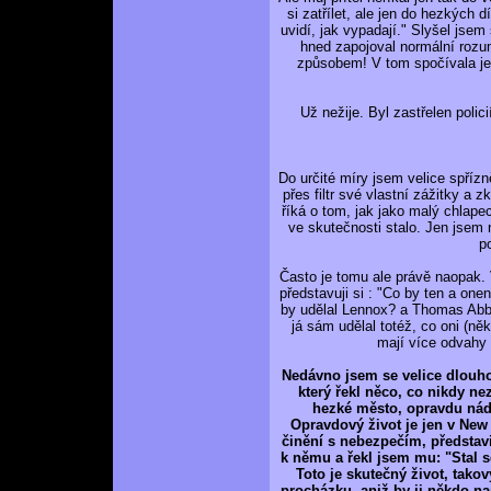
si zatřílet, ale jen do hezkých 
uvidí, jak vypadají." Slyšel jsem 
hned zapojoval normální rozu
způsobem! V tom spočívala jeh
Už nežije. Byl zastřelen polici
Do určité míry jsem velice spříz
přes filtr své vlastní zážitky a 
říká o tom, jak jako malý chlape
ve skutečnosti stalo. Jen jsem 
p
Často je tomu ale právě naopak. 
představuji si : "Co by ten a one
by udělal Lennox? a Thomas Abb
já sám udělal totéž, co oni (n
mají více odvahy 
Nedávno jsem se velice dlouho
který řekl něco, co nikdy n
hezké město, opravdu nádh
Opravdový život je jen v Ne
činění s nebezpečím, představiv
k němu a řekl jsem mu: "Stal ses
Toto je skutečný život, tako
procházku, aniž by ji někdo n