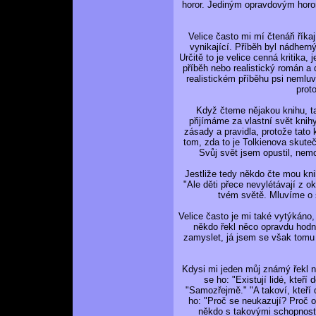
horor. Jediným opravdovým horo
Velice často mi mí čtenáři říkaj
vynikající. Příběh byl nádherný.
Určitě to je velice cenná kritika,
příběh nebo realistický román a 
realistickém příběhu psi nemluv
proto
Když čteme nějakou knihu, t
přijímáme za vlastní svět kni
zásady a pravidla, protože tato 
tom, zda to je Tolkienova skute
Svůj svět jsem opustil, nem
Jestliže tedy někdo čte mou knih
"Ale děti přece nevylétávají z 
tvém světě. Mluvíme o s
Velice často je mi také vytýkán
někdo řekl něco opravdu hod
zamyslet, já jsem se však tomu 
Kdysi mi jeden můj známý řekl n
se ho: "Existují lidé, kteř
"Samozřejmě." "A takoví, kteří 
ho: "Proč se neukazují? Proč o
někdo s takovými schopnostm