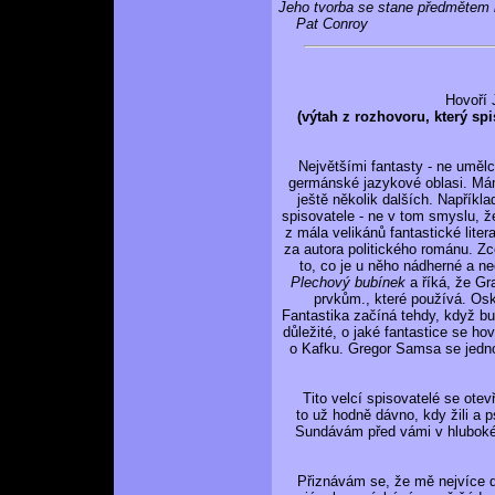
Jeho tvorba se stane předmětem 
Pat Conroy
Hovoří
(výtah z rozhovoru, který sp
Největšími fantasty - ne umělci 
germánské jazykové oblasi. Má
ještě několik dalších. Napříkl
spisovatele - ne v tom smyslu, že 
z mála velikánů fantastické lite
za autora politického románu. Z
to, co je u něho nádherné a n
Plechový bubínek
a říká, že Gr
prvkům., které používá. Oska
Fantastika začíná tehdy, když b
důležité, o jaké fantastice se ho
o Kafku. Gregor Samsa se jedn
Tito velcí spisovatelé se otevř
to už hodně dávno, kdy žili a 
Sundávám před vámi v hluboké 
Přiznávám se, že mě nejvíce děsi