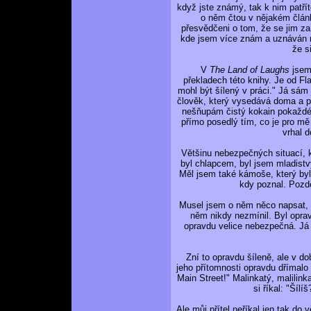
když jste známý, tak k nim patřít
o něm čtou v nějakém článk
přesvědčeni o tom, že se jim za
kde jsem více znám a uznáván n
že s
V
The Land of Laughs
jsem 
překladech této knihy. Je od Fl
mohl být šílený v práci." Já sá
člověk, který vysedává doma a p
nešňupám čistý kokain pokaždé,
přímo posedlý tím, co je pro mě
vrhal d
Většinu nebezpečných situací, k
byl chlapcem, byl jsem mladistv
Měl jsem také kámoše, který by
kdy poznal. Pozděj
Musel jsem o něm něco napsat, pr
něm nikdy nezmínil. Byl oprav
opravdu velice nebezpečná. Já j
Zní to opravdu šíleně, ale v do
jeho přítomnosti opravdu dřímalo n
Main Street!" Malinkatý, malilin
si říkal: "Šíl
Ale můj přítel neříkal jen tak do 