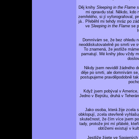
Děj knihy
Sleeping in the Flame
s
mi opravdu stal. Někdo, kdo 
zemřelého, si jí vyforografoval, 
já.. Přeběhl mi tehdy mráz po zá
ve
Sleeping in the Flame
se p
h
Domnívám se, že bez ohledu na 
neoddiskutovatelně po smrti ve sv
To znamená, že jestliže máme d
pamatují. Mé knihy jdou vždy mi
doslov
Nikdy jsem neviděl žádného du
děje po smrti, ale domnívám se,
postupujeme pravděpodobně tak,
pochop
Když jsem pobýval v Americe, byl
Jedno v Bejrútu, druhá v Teheránu
Jako osoba, která žije zcela s
obklopují, zcela otevřeně vyhlašuj
skutečnost, že čím více jsem pop
tady, protože jiní mí přátelé, kte
obtížemi existují v kul
Jestliže žijete ve Spojených s