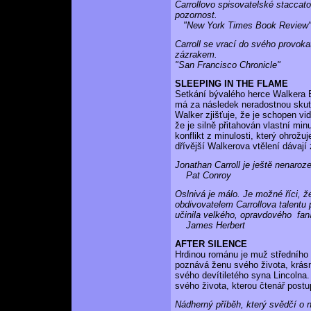
Carrollovo spisovatelské staccato
pozornost.
"New York Times Book Review
Carroll se vrací do svého provokati
zázrakem.
"San Francisco Chronicle"
SLEEPING IN THE FLAME
Setkání bývalého herce Walkera 
má za následek neradostnou skuteč
Walker zjišťuje, že je schopen vid
že je silně přitahován vlastní mi
konflikt z minulosti, který ohrožu
dřívější Walkerova vtělení dávají
Jonathan Carroll je ještě nenaroz
Pat Conroy
Oslnivá je málo. Je možné říci, že
obdivovatelem Carrollova talentu
učinila velkého, opravdového fana
James Herbert
AFTER SILENCE
Hrdinou románu je muž středního 
poznává ženu svého života, krás
svého devítiletého syna Lincolna
svého života, kterou čtenář post
Nádherný příběh, který svědčí o n