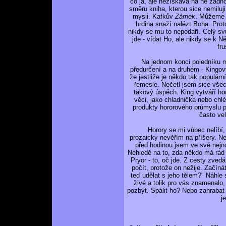
co já, ale nezískává na ně žádn
směru kniha, kterou sice nemiluji
mysli. Kafkův
Zámek
. Můžeme s
hrdina snaží nalézt Boha. Prot
nikdy se mu to nepodaří. Celý sv
jde - vídat Ho, ale nikdy se k 
fru
Na jednom konci poledníku má
předurčení a na druhém - Kingo
že jestliže je někdo tak populár
řemesle. Nečetl jsem sice všec
takový úspěch. King vytváří ho
věci, jako chladnička nebo chl
produkty hororového průmyslu pl
často vel
Horory se mi vůbec nelíbí, a 
prozaicky nevěřím na příšery. Ne
před hodinou jsem ve své nejno
Nehledě na to, zda někdo má rád n
Pryor - to, oč jde. Z cesty zvedá
počít, protože on nežije. Začín
teď udělat s jeho tělem?" Náhle 
živé a tolik pro vás znamenalo,
pozbýt. Spálit ho? Nebo zahrabat
j