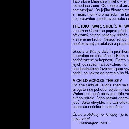
Tato slova Mirandina milého - jej
rozhodnou ženu. Od tohoto okamži
samozřejmé. Do jejího života vstou
s magií; hrdiny pronásledují na k
co je pravdou, představou nebo n
THE IDIOT WAR; SHOE`S AT W
Jonathan Carroll se poprvé předst
převratný, vtipně napsaný příběh 
k šílenému kroku. Nejsou schopny
neočekávaných události a peripet
Shoe`s at War
je dalším průnikem
se prolíná se skutečností.Brian a 
nadpřirozené schopnosti. Gesto n
jejich dosavadní život vzhůru no
neodhadnutelná živelnost jsou vy
naději na návrat do normálního ži
A CHILD ACROSS THE SKY
Po
The Land of Laughs
snad nejz
Gregston se pokouší objasnit mot
Weber postupně objevuje stále vě
svého přítele. Jeho pátrání dopro
jevů. Jako obvykle, má Carrollova
naprosto nečekané zakončení.
Čti ho a obdivuj ho. Chápej - je t
spisovatel.
"Washington Post"