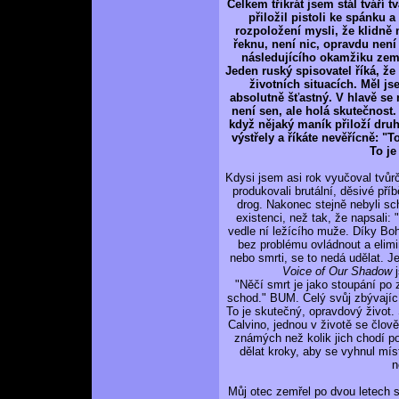
Celkem třikrát jsem stál tváří 
přiložil pistoli ke spánku 
rozpoložení mysli, že klidně
řeknu, není nic, opravdu není
následujícího okamžiku zemře
Jeden ruský spisovatel říká, ž
životních situacích. Měl j
absolutně šťastný. V hlavě se
není sen, ale holá skutečnost
když nějaký maník přiloží dru
výstřely a říkáte nevěřícně: "
To j
Kdysi jsem asi rok vyučoval tvůr
produkovali brutální, děsivé pří
drog. Nakonec stejně nebyli sc
existenci, než tak, že napsali: 
vedle ní ležícího muže. Díky Bohu
bez problému ovládnout a elimi
nebo smrti, se to nedá udělat. J
Voice of Our Shadow
j
"Něčí smrt je jako stoupání po
schod." BUM. Celý svůj zbývající
To je skutečný, opravdový život.
Calvino, jednou v životě se člo
známých než kolik jich chodí po
dělat kroky, aby se vyhnul mís
n
Můj otec zemřel po dvou letech s