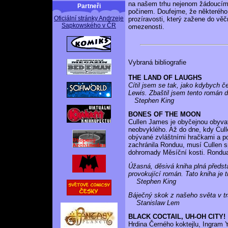
na našem trhu nejenom žádoucím, 
Partneři
počinem. Doufejme, že některého 
Oficiální stránky Andrzeje
prozíravosti, který zažene do vě
Sapkowského v ČR
omezenosti.
Vybraná bibliografie
THE LAND OF LAUGHS
Cítil jsem se tak, jako kdybych č
Lewis. Zbaštil jsem tento román 
Stephen King
BONES OF THE MOON
Cullen James je obyčejnou obyvat
neobvyklého. Až do dne, kdy Cul
obývané zvláštními hračkami a po
zachránila Ronduu, musí Cullen s
dohromady Měsíční kosti. Rondua
Úžasná, děsivá kniha plná předst
provokující román. Tato kniha je t
Stephen King
Báječný skok z našeho světa v tr
Stanislaw Lem
BLACK COCTAIL, UH-OH CITY!
Hrdina Černého koktejlu, Ingram Y