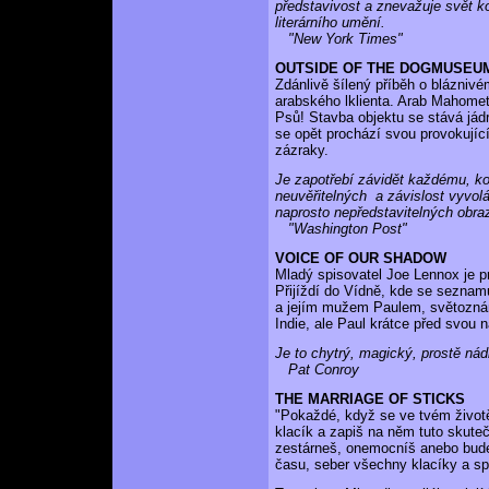
představivost a znevažuje svět ko
literárního umění.
"New York Times"
OUTSIDE OF THE DOGMUSEU
Zdánlivě šílený příběh o bláznivé
arabského lklienta. Arab Mahomet
Psů! Stavba objektu se stává jádr
se opět prochází svou provokující
zázraky.
Je zapotřebí závidět každému, ko
neuvěřitelných a závislost vyvo
naprosto nepředstavitelných obra
"Washington Post"
VOICE OF OUR SHADOW
Mladý spisovatel Joe Lennox je p
Přijíždí do Vídně, kde se seznam
a jejím mužem Paulem, světozná
Indie, ale Paul krátce před svou n
Je to chytrý, magický, prostě nád
Pat Conroy
THE MARRIAGE OF STICKS
"Pokaždé, když se ve tvém životě
klacík a zapiš na něm tuto skute
zestárneš, onemocníš anebo bude
času, seber všechny klacíky a spa