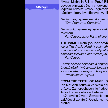
života, Michaela Billiho. Právě Bi
dovede připravit všechny, dokonce 
Sponzoři
vyjímkou dvojité vodky. Ingramova
nápojem, který byl připraven vyni
Nedostižné, výjimečné dílo mezi n
"San Francisco Chronicle"
Neobvyklý, výjimečný spisovatel.
talentem.
Pat Conroy, autor Pána přílivu.
THE PANIC HAND (soubor poví
Autor The Panic Hand je výjimečný
vzácnou silou schopnou dotýkat s
dokonale vytvářet vize vyrážející
Pat Conroy
Carroll dovede dokonale a napro
čtenáři objektivně známé životní
k osobnostem dřívějších hollywo
"Philadelphia Inquirer"
FROM THE TEETH OF ANGELS
Ian McGann potkává ve svém snu 
otázku. Za nepochopení její odp
Arlen Fordová utíká od šíleností 
muže svého života. Smrtelně nem
vzkřišovat zemřelé. Osudy těcht
protnou...