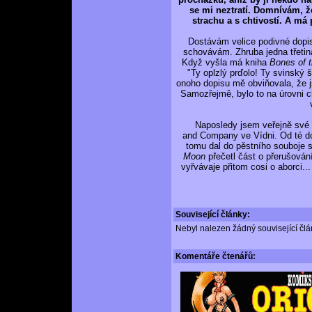
se mi neztratí. Domnívám, že
strachu a s chtivostí. A má
Dostávám velice podivné dopisy
schovávám. Zhruba jedna třetin
Když vyšla má kniha
Bones of 
"Ty oplzlý prďolo! Ty svinský š
onoho dopisu mě obviňovala, že j
Samozřejmě, bylo to na úrovni c
Naposledy jsem veřejně své pr
and Company ve Vídni. Od té do
tomu dal do pěstního souboje
Moon
přečetl část o přerušován
vyřvávaje přitom cosi o aborci..
Související články:
Nebyl nalezen žádný související člán
Komentáře
čtenářů: