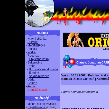
Nabídka
-
Hlavní stránka
-
Historie
-
MAGNERON
-
Politika
ORI
-
Portrét
-
Recenze
-
Chystané knihy
-
Sekyroviny
Článek: Jonathan CA
-
Umění
-
Bůh stále neodpovídá
-
E-knihy
Vyšlo: 30.11.2002
|
Rubrika:
Portré
-
Sexuální kečup
Napsal:
Dittmar Chmelař
|
Komentá
-
Věda
-
Galerie
-
Archiv
-
Členská sekce
Portrét nového superliteráta.
Nejčtenější
-
Mlčení nic ne
(264603)
-
Registrované
(230043)