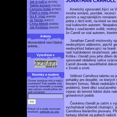
JONATHAN CARROLL (1
-
Jak si naši p
(92755)
-
Takhle koment
(74150)
Americký spisovatel žijící ve Ví
-
Cenzura české
(67587)
-
Píseň o rumu
mnoha románů, povídek, recenzí a
(65249)
-
Sci-fi: Vrazi
prvním a nejznámějším románem p
(64630)
-
Já Tarzan
(64517)
jedna z těch knih, na které se ne
-
China Miévill
(63899)
stal kultovním autorem. Neopakova
-
Jak Rostislav
(63220)
Boha v současném světě, motivy po
že Carroll se stal autorem, které
Anketa
Jonathan Carroll mistrovsky spo
Momentálně není žádná
neobvyklými událostmi, jejichž g
anketa...
neobvyklost balancující na hraně
naší každodenní skutečnosti, ja
Vytvořeno v
Kritika i čtenáři jsou jeho dílem 
spisovatel obdařený velice vzácno
Carroll dovede neuvěřitelně dok
o životě a smrti.
Novinky e-mailem
Velikost Carrollova talentu se j
pohádky pro dospělé, ve kterých 
Chcete dostávat info e-mail s
literární formou. Nikdo nedokáže 
novinkami? Pak vepište svůj
e-mail do formuláře a novinky
problémů, které děsí současného 
vám začnou chodit přímo do
výprav do temnot lidské duše n
vaší schránky!
groteskních podob.
Českému čtenáři je zatím s v
vychutnával výborně chutnající, 
Pokud už e-maily nechcete
Carrollova literárního pivovaru. 
dostávat,
odhlaste se zde
.
fantasy břeček na pultech našich 