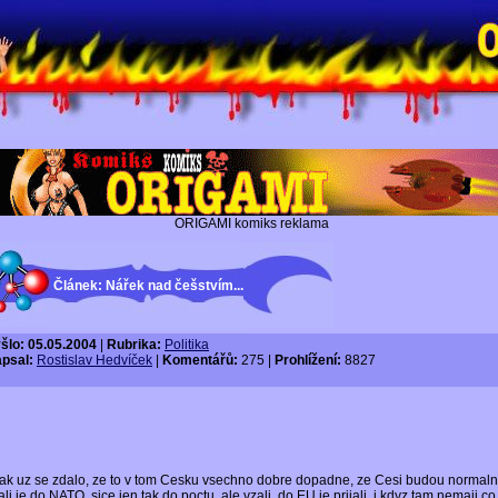
ORIGAMI komiks reklama
Článek: Nářek nad češstvím...
šlo: 05.05.2004
|
Rubrika:
Politika
psal:
Rostislav Hedvíček
|
Komentářů:
275 |
Prohlížení:
8827
tak uz se zdalo, ze to v tom Cesku vsechno dobre dopadne, ze Cesi budou normaln
ali je do NATO, sice jen tak do poctu, ale vzali, do EU je prijali, i kdyz tam nemaji co