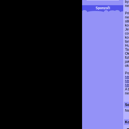
by
ne
Sponzoři
Pr
ne
st
ko
Je
co
ko
ta
Hu
Ta
Ok
fi
ja
ok
Po
ht
ht
ht
A 
ne
So
Ne
K