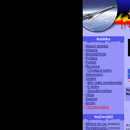
Nabídka
-
Hlavní stránka
-
Historie
-
MAGNERON
-
Politika
-
Portrét
-
Recenze
-
Chystané knihy
-
Sekyroviny
-
Umění
-
Bůh stále neodpovídá
-
E-knihy
Vy
-
Sexuální kečup
Na
-
Věda
-
Galerie
-
Archiv
-
Členská sekce
...
Nejčtenější
-
Mlčení nic ne
(264603)
A 
-
Registrované
(230043)
vz