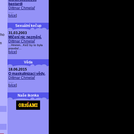
bastardi
Dittmar Chmelař
......
[
více
]
Sexuální kečup
31.03.2003
eho
Mlčení nic nezmění.
Dittmar Chmelař
em
...Hmmm...Kéž by to byla
pravda!...
[
více
]
Věda
18.06.2015
O maskulinizaci vědy.
Dittmar Chmelař
......
[
více
]
Naše ikonka