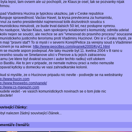
 byla lepsi, tam ovsem ale uz pochopili, ze Klaus je osel, tak se pozvanky nijak
hrnou.
ipad Vladimira Hucina je typickou ukazkou, jak v Ceske republice
funguje spravedlnost. Vaclav Havel, ta krysa prevlecena za humanistu,
ihnul za sveho presidentstvi najmenovat tolik dozivotnich soudcu s
munistickou minulosti, ze bude trvat dalsich 50 let, nez postupne vymrou.
ho nastupce, Vaclav Klaus, sam spokojeny kolaborant s komunisty, odmita udelat
koliv nejen se soudci, ale nechce se ani "vmesovat do pravniho procesu" soucasn
munistickeho justicniho terorismu proti Vladimiru Hucinovi. Oni si v Cesku mysli, ze
m maji "pravni stat"! To si mysli i v severni Koreji!Petice za verejny soud s Vladimir
cinem je na adrese:
http://www.geocities.com/gvanek2000/Kryl1.html
m se muzete aspon podepsat. Ale taky muzete byt 11. kvetna 2004 v 8 rano u
resniho soudu ve Smetanove ulici v Prerove a tu jejich zatracenou
zlarnu (ve ktere byl dvakrat souzen i autor techto radku) vzit utokem
ko Bastilu. Ale to jen v pripade, ze nemate nutnou praci a nebo nemusite
opavat kyticky u domecku ve vasi zahradkarske kolonii.
kud si myslite, ze o Hucinove pripadu nic nevite - podivejte se na webstranky
tp://www.hucin.com
tp://www.freewebs.com/vanek/
tp://www.cs-magazin.com
budete vedet - ve vasich komunistickych novinach se o tom jiste nic
doctete!
uvisející články:
byl nalezen žádný související článek...
omentáře
čtenářů: