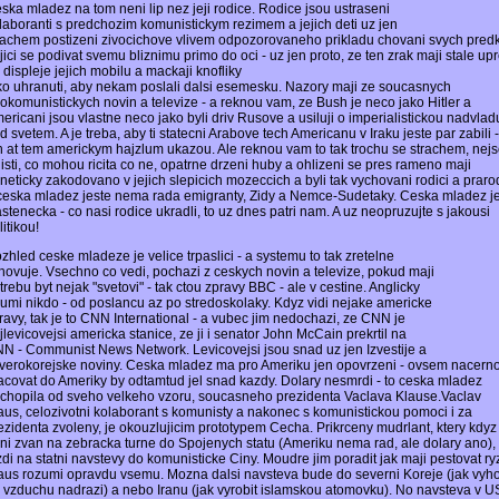
ska mladez na tom neni lip nez jeji rodice. Rodice jsou ustraseni
laboranti s predchozim komunistickym rezimem a jejich deti uz jen
rachem postizeni zivocichove vlivem odpozorovaneho prikladu chovani svych pred
jici se podivat svemu bliznimu primo do oci - uz jen proto, ze ten zrak maji stale up
 displeje jejich mobilu a mackaji knofliky
ko uhranuti, aby nekam poslali dalsi esemesku. Nazory maji ze soucasnych
okomunistickych novin a televize - a reknou vam, ze Bush je neco jako Hitler a
ericani jsou vlastne neco jako byli driv Rusove a usiluji o imperialistickou nadvlad
d svetem. A je treba, aby ti statecni Arabove tech Americanu v Iraku jeste par zabili -
n at tem americkym hajzlum ukazou. Ale reknou vam to tak trochu se strachem, nej
 jisti, co mohou ricita co ne, opatrne drzeni huby a ohlizeni se pres rameno maji
neticky zakodovano v jejich slepicich mozeccich a byli tak vychovani rodici a prarod
ceska mladez jeste nema rada emigranty, Zidy a Nemce-Sudetaky. Ceska mladez j
astenecka - co nasi rodice ukradli, to uz dnes patri nam. A uz neopruzujte s jakousi
litikou!
zhled ceske mladeze je velice trpaslici - a systemu to tak zretelne
hovuje. Vsechno co vedi, pochazi z ceskych novin a televize, pokud maji
trebu byt nejak "svetovi" - tak ctou zpravy BBC - ale v cestine. Anglicky
umi nikdo - od poslancu az po stredoskolaky. Kdyz vidi nejake americke
ravy, tak je to CNN International - a vubec jim nedochazi, ze CNN je
jlevicovejsi americka stanice, ze ji i senator John McCain prekrtil na
N - Communist News Network. Levicovejsi jsou snad uz jen Izvestije a
verokorejske noviny. Ceska mladez ma pro Ameriku jen opovrzeni - ovsem nacern
acovat do Ameriky by odtamtud jel snad kazdy. Dolary nesmrdi - to ceska mladez
chopila od sveho velkeho vzoru, soucasneho prezidenta Vaclava Klause.Vaclav
aus, celozivotni kolaborant s komunisty a nakonec s komunistickou pomoci i za
ezidenta zvoleny, je okouzlujicim prototypem Cecha. Prikrceny mudrlant, ktery kdyz
ni zvan na zebracka turne do Spojenych statu (Ameriku nema rad, ale dolary ano), 
zdi na statni navstevy do komunisticke Ciny. Moudre jim poradit jak maji pestovat ryz
aus rozumi opravdu vsemu. Mozna dalsi navsteva bude do severni Koreje (jak vyho
 vzduchu nadrazi) a nebo Iranu (jak vyrobit islamskou atomovku). No navsteva v U