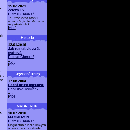
15.02.2021
.
Železo 15
Dittmar Chmelař
15., závěrečná část SF
románu Vojtěcha Mornsteina
na pokračování....
[
více
]
li
Historie
12.01.2016
Jak tomu bylo za 2.
světové.
Dittmar Chmelař
......
[
více
]
adu
Chystané knihy
t v
to
17.06.2004
Černá kniha minulosti
Rostislav Hedvíček
......
[
více
]
MAGNERON
e,
10.07.2010
MAGNERON
,
Dittmar Chmelař
Diagnostika a léčba lidských
onemocnění na základě