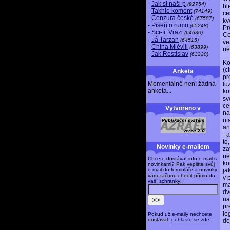
-
Jak si naši p
(92754)
hl
-
Takhle koment
(74149)
ce
-
Cenzura české
(67587)
kv
-
Píseň o rumu
(65248)
Pr
-
Sci-fi: Vrazi
(64630)
Ce
-
Já Tarzan
(64515)
ve
-
China Miévill
(63899)
ne
-
Jak Rostislav
(63220)
Ko
(c
Anketa
pr
Momentálně není žádná
lu
anketa...
ko
sv
ce
Vytvořeno v
na
ut
an
- 
to
Novinky e-mailem
za
ne
Chcete dostávat info e-mail s
ko
novinkami? Pak vepište svůj
e-mail do formuláře a novinky
ja
vám začnou chodit přímo do
v 
vaší schránky!
ma
dv
na
pr
le
Pokud už e-maily nechcete
dostávat,
odhlaste se zde
.
de