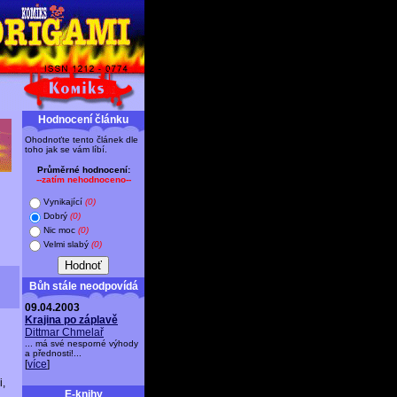
Hodnocení článku
Ohodnoťte tento článek dle
toho jak se vám líbí.
Průměrné hodnocení:
--zatím nehodnoceno--
Vynikající
(0)
Dobrý
(0)
Nic moc
(0)
Velmi slabý
(0)
Bůh stále neodpovídá
09.04.2003
Krajina po záplavě
Dittmar Chmelař
... má své nesporné výhody
a přednosti!...
[
více
]
i,
E-knihy