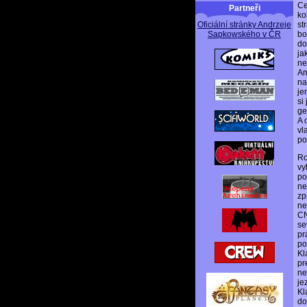
Ce
Partneři
ko
Oficiální stránky Andrzeje
st
Sapkowského v ČR
bo
do
ja
ne
Am
na
je
si
ge
A 
vl
po
Ro
vy
po
ne
zp
ne
CN
se
pr
po
Kl
pr
ne
je
Kl
do