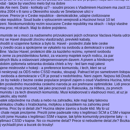
edat - takze by vsechno melo byt na dobre
ste.Ale neni. Dalsi - kolikaty uz? - soudni proces s Vladimirem Hucinem ma zacit 11
etna 2004 v 8 rano u Okresniho soudu ve Smetanove ulici v
erove. Prerov je v Ceske republice - demokraticke, udajne civilizovane
ske republice. Soud bude s vyloucenim verejnosti a Hucinovi hrozi 10 let
zeni. Neokomunisticky rezim soucasne Ceske republiky ma strach - i kdyz vlastne
ma proc mit strach. Maji to dobre pojisteno.
muniste se u moci za nadseneho prizvukovani jejich ochrance Vaclava Havla udrze
imz se Havel dopustil zlocinu vlastizrady), prevlekli kabaty,
ohodili si vzajemne funkce a bylo to. Havel - posledni zlate tele ceske
zy zvedlo ocas a spokojene se vykalelo na svobodu a demokracii v ceske
tline. Vaclav Havel, protekcni dite za kazdeho rezimu, vymenil svobodu
e zeme za prezidentskou funkci, za vraceny majetek svych rodicu, za par
stnych titulu a oslavovani zdegenerovanym davem. A pivem a hlinikovym
dobim zpitomela sebranka dostala chleb a hry - ted tam maji jakesi
ajene mistrovstvi v hokeji - a preference komunistu, i tech, kteri se uz
i neskryvaji za ODS nebo CSSD masku, stoupaji. Patnact let po sametovem listop
a svoboda a demokracie v CR je porad v nedohlednu. Neni zajem. Nejsou lidi.Doufa
, ze by nekdo z bezne ceske populace projevil zajem o osud Vladimira Hucina, toho
tim posledniho mucednika ceskeho naroda je asi prehnane optimisticke. Lidi prece
maji cas, musi pracovat, tak jako pracovali za Rakouska, za Hitlera, za prvnich
munistu i za tech dnesnich komunistu. Musi kolaborovat s vladnouci moci, at uz je
kakoliv, aby mohli
patek odpoledne na chatu a nebo na zahradku, kde maji taky takovou
linkatou chatku s hrabickama, motykou a trpaslikem na zahonku pred
erma. Proc by si delali zle? Hucina stejne zavrou a bude klid. My to uz
 chate nejak prezijeme. Prezili jsme padesate roky s legitimaci SCM a CSM v kaps
ezili jsme Husaka s legitimaci SSM v kapse, tak tyhle komunisty prezijeme taky - s
gitimaci CSSD v kapse. No co muzeme delat? Prece si nebudeme delat zle? Bozka
j vychladit pivo a bucek do trouby!