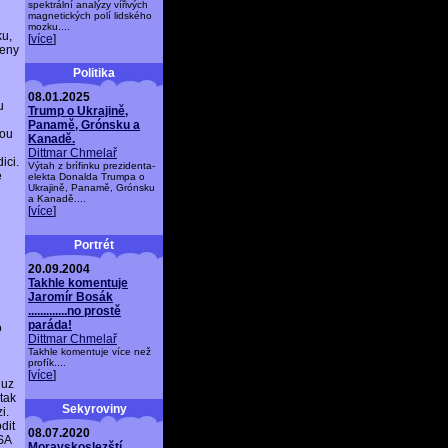
spektrální analýzy vířivých
magnetických polí lidského
mozku....
ku,
[
více
]
reny
Politika
08.01.2025
u
Trump o Ukrajině,
Panamě, Grónsku a
sou
Kanadě.
Dittmar Chmelař
ici.
Výtah z brífinku prezidenta-
e
elekta Donalda Trumpa o
Ukrajině, Panamě, Grónsku
a Kanadě....
[
více
]
Portrét
20.09.2004
Takhle komentuje
Jaromír Bosák
.............no prostě
paráda!
o
Dittmar Chmelař
Takhle komentuje více než
profík....
[
více
]
 uz
tak
Sekyroviny
i.
dit
08.07.2020
SA
Moravskoslezští