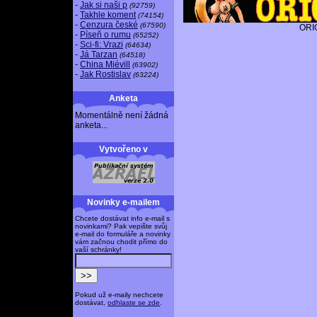
-
Jak si naši p
(92759)
-
Takhle koment
(74154)
-
Cenzura české
(67590)
ORI
-
Píseň o rumu
(65252)
-
Sci-fi: Vrazi
(64634)
-
Já Tarzan
(64518)
-
China Miévill
(63902)
-
Jak Rostislav
(63224)
Anketa
Momentálně není žádná
anketa...
Vytvořeno v
Novinky e-mailem
Chcete dostávat info e-mail s
novinkami? Pak vepište svůj
e-mail do formuláře a novinky
vám začnou chodit přímo do
vaší schránky!
Pokud už e-maily nechcete
dostávat,
odhlaste se zde
.