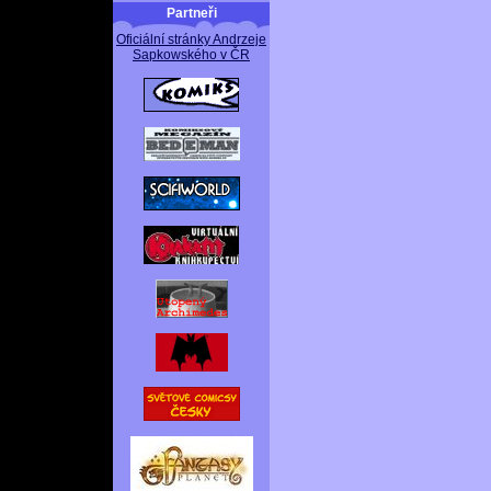
Partneři
Oficiální stránky Andrzeje
Sapkowského v ČR