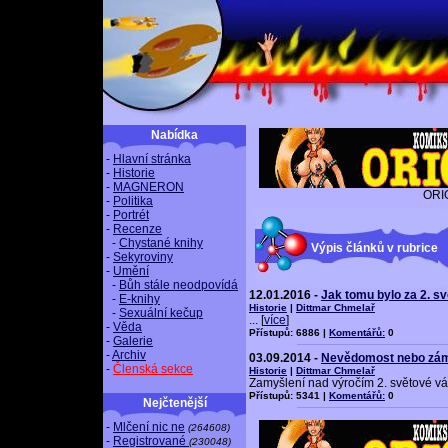
Nabídka
-
Hlavní stránka
-
Historie
-
MAGNERON
ORI
-
Politika
-
Portrét
-
Recenze
-
Chystané knihy
Výpis článků v rubrice
-
Sekyroviny
-
Umění
-
Bůh stále neodpovídá
12.01.2016 -
Jak tomu bylo za 2. sv
-
E-knihy
Historie
|
Dittmar Chmelař
-
Sexuální kečup
... [
více
]
-
Věda
Přístupů: 6886 |
Komentářů:
0
-
Galerie
-
Archiv
03.09.2014 -
Nevědomost nebo zá
-
Členská sekce
Historie
|
Dittmar Chmelař
Zamyšlení nad výročím 2. světové vál
Přístupů: 5341 |
Komentářů:
0
Nejčtenější
-
Mlčení nic ne
(264608)
-
Registrované
(230048)