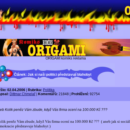
ORIGAMI komiks reklama
Článek: Jak si naši politici představují blahobyt
šlo: 02.04.2006
|
Rubrika:
Politika
psal:
Dittmar Chmelař
|
Komentářů:
21848 |
Prohlížení:
92754
eb Kolik peněz Vám zbude, když Vás firma ocení na 100.000 Kč ???
olik peněz Vám zbude, když Vás firma ocení na 100.000 Kč ???
( aneb jak si sociá
mokracie představuje blahobyt )