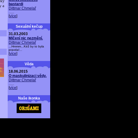
vky
bastardi
y a
Dittmar Chmelař
......
[
více
]
Sexuální kečup
31.03.2003
Mlčení nic nezmění.
Dittmar Chmelař
...Hmmm...Kéž by to byla
pravda!...
[
více
]
Věda
18.06.2015
O maskulinizaci vědy.
Dittmar Chmelař
......
[
více
]
Naše ikonka