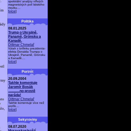
.
spektrální analýzy vířivých
magnetických polí lidského
mozku....
tím
[
více
]
Politika
lády
08.01.2025
Trump o Ukrajině,
Panamě, Grónsku a
Kanadě.
Dittmar Chmelař
Výtah z brífinku prezidenta-
elekta Donalda Trumpa o
Ukrajině, Panamě, Grónsku
a Kanadě....
[
více
]
stl
Portrét
20.09.2004
irmy
Takhle komentuje
Jaromír Bosák
.............no prostě
paráda!
sto
Dittmar Chmelař
Takhle komentuje více než
D
profík....
alo,
[
více
]
Sekyroviny
08.07.2020
m
Moravskoslezští