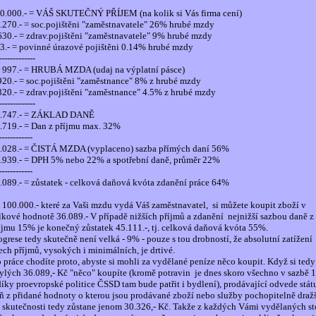
0.000.- = VÁŠ SKUTEČNÝ PŘÍJEM (na kolik si Vás firma cení)
.270.- = soc.pojištěni "zaměstnavatele" 26% hrubé mzdy
630.- = zdrav.pojištěni "zaměstnavatele" 9% hrubé mzdy
3.- = povinné úrazové pojištěni 0.14% hrubé mzdy
-------------
 997.- = HRUBÁ MZDA (udaj na výplatní pásce)
920.- = soc.pojištěni "zaměstnance" 8% z hrubé mzdy
320.- = zdrav.pojištěni "zaměstnance" 4.5% z hrubé mzdy
-------------
.747.- = ZÁKLAD DANĚ
.719.- = Dan z příjmu max. 32%
------------
.028.- = ČISTÁ MZDA (vyplaceno) sazba přímých daní 56%
.939.- = DPH 5% nebo 22% a spotřební daně, průměr 22%
------------
.089.- = zůstatek - celková daňová kvóta zdanění práce 64%
 100.000.- které za Vaši mzdu vydá Váš zaměstnavatel,
si můžete koupit zboží v
lkové hodnotě 36.089.- V případě nižších příjmů a zdanění
nejnižší sazbou daně z
íjmu 15% je konečný zůstatek 45.111.-, tj. celková daňová kvóta 55%.
ogrese tedy skutečně není velká - 9% - pouze s tou drobností, že absolutní zatížení
ech příjmů, vysokých i minimálních, je drtivé.
 práce chodíte proto, abyste si mohli za vydělané peníze něco koupit. Když si tedy
ylých 36.089,- Kč "něco" koupíte (kromě potravin
je dnes skoro všechno v sazbě
díky proevropské politice ČSSD tam bude patřit i bydlení), prodávající odvede stát
ň z přidané hodnoty o kterou jsou prodávané zboží nebo služby pochopitelně dražš
 skutečnosti tedy zůstane jenom 30.326,- Kč. Takže z každých Vámi vydělaných st