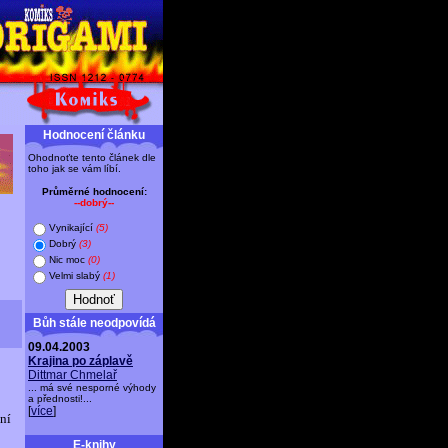
Hodnocení článku
Ohodnoťte tento článek dle
toho jak se vám líbí.
Průměrné hodnocení:
--dobrý--
Vynikající
(5)
Dobrý
(3)
Nic moc
(0)
Velmi slabý
(1)
Bůh stále neodpovídá
09.04.2003
Krajina po záplavě
Dittmar Chmelař
... má své nesporné výhody
a přednosti!...
[
více
]
lní
E-knihy