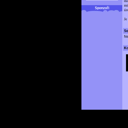
dá
mi
Sponzoři
úr
Je
So
Ne
K