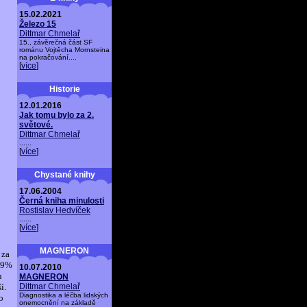
15.02.2021
Železo 15
Dittmar Chmelař
15., závěrečná část SF
románu Vojtěcha Mornsteina
na pokračování....
[
více
]
Historie
12.01.2016
Jak tomu bylo za 2.
světové.
Dittmar Chmelař
......
[
více
]
Chystané knihy
17.06.2004
Černá kniha minulosti
Rostislav Hedvíček
......
[
více
]
MAGNERON
 za
 19%
10.07.2010
u
MAGNERON
í.
Dittmar Chmelař
Diagnostika a léčba lidských
o
onemocnění na základě