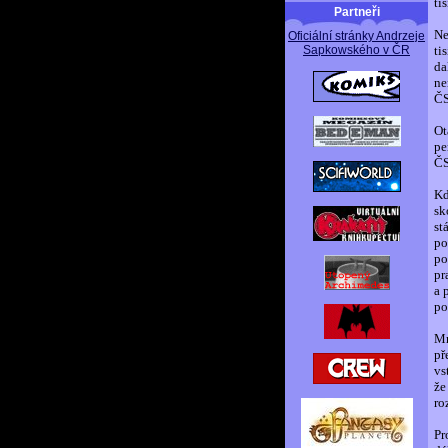
ti
Partneři
Ne
Oficiální stránky Andrzeje
Sapkowského v ČR
ti
da
ne
ČS
Ot
pe
ČS
Kd
sk
st
po
po
pr
a 
po
Mn
př
vs
že
ro
Pr