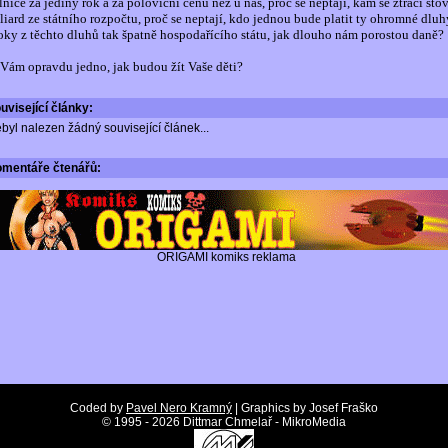
lnice za jediný rok a za poloviční cenu než u nás, proč se neptají, kam se ztrácí sto
liard ze státního rozpočtu, proč se neptají, kdo jednou bude platit ty ohromné dluh
oky z těchto dluhů tak špatně hospodařícího státu, jak dlouho nám porostou daně?
 Vám opravdu jedno, jak budou žít Vaše děti?
uvisející články:
byl nalezen žádný související článek...
omentáře
čtenářů:
ORIGAMI komiks reklama
Coded by
Pavel Nero Kramný
| Graphics by Josef Fraško
©
1995 - 2026 Dittmar Chmelař - MikroMedia