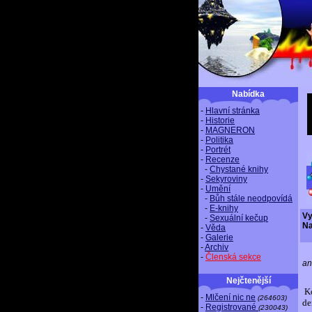
Nabídka
-
Hlavní stránka
-
Historie
-
MAGNERON
-
Politika
-
Portrét
-
Recenze
-
Chystané knihy
-
Sekyroviny
-
Umění
-
Bůh stále neodpovídá
-
E-knihy
Vy
-
Sexuální kečup
Na
-
Věda
-
Galerie
-
Archiv
-
Členská sekce
an
Nejčtenější
K
-
Mlčení nic ne
(264603)
de
-
Registrované
(230043)