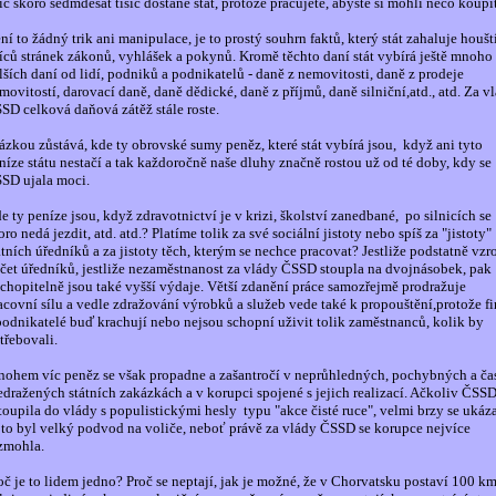
síc skoro sedmdesát tisíc dostane stát, protože pracujete, abyste si mohli něco koupit
ní to žádný trik ani manipulace, je to prostý souhrn faktů, který stát zahaluje houš
síců stránek zákonů, vyhlášek a pokynů. Kromě těchto daní stát vybírá ještě mnoho
lších daní od lidí, podniků a podnikatelů - daně z nemovitosti, daně z prodeje
movitostí, darovací daně, daně dědické, daně z příjmů, daně silniční,atd., atd. Za v
SD celková daňová zátěž stále roste.
ázkou zůstává, kde ty obrovské sumy peněz, které stát vybírá jsou,
když ani tyto
níze státu nestačí a tak každoročně naše dluhy značně rostou už od té doby, kdy se
SD ujala moci.
e ty peníze jsou, když zdravotnictví je v krizi, školství zanedbané,
po silnicích se
oro nedá jezdit, atd. atd.? Platíme tolik za své sociální jistoty nebo spíš za "jistoty"
átních úředníků a za jistoty těch, kterým se nechce pracovat? Jestliže podstatně vzro
čet úředníků, jestliže nezaměstnanost za vlády ČSSD stoupla na dvojnásobek, pak
chopitelně jsou také vyšší výdaje. Větší zdanění práce samozřejmě prodražuje
acovní sílu a vedle zdražování výrobků a služeb vede také k propouštění,protože f
podnikatelé buď krachují nebo nejsou schopní uživit tolik zaměstnanců, kolik by
třebovali.
ohem víc peněz se však propadne a zašantročí v neprůhledných, pochybných a ča
edražených státních zakázkách a v korupci spojené s jejich realizací. Ačkoliv ČSS
toupila do vlády s populistickými hesly
typu "akce čisté ruce", velmi brzy se ukáz
 to byl velký podvod na voliče, neboť právě za vlády ČSSD se korupce nejvíce
zmohla.
oč je to lidem jedno? Proč se neptají, jak je možné, že v Chorvatsku postaví
100 k