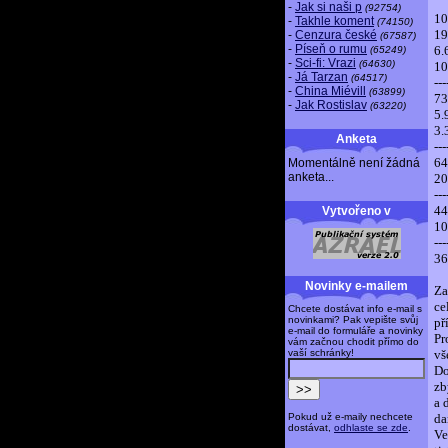
-
Jak si naši p
(92754)
10
-
Takhle koment
(74150)
19
-
Cenzura české
(67587)
-
Píseň o rumu
6.
(65249)
-
Sci-fi: Vrazi
(64630)
10
-
Já Tarzan
(64517)
---
-
China Miévill
(63899)
73
-
Jak Rostislav
(63220)
5.
3.
Anketa
---
64
Momentálně není žádná
anketa...
20
---
44
Vytvořeno v
10
---
36
Novinky e-mailem
Za
ce
Chcete dostávat info e-mail s
novinkami? Pak vepište svůj
př
e-mail do formuláře a novinky
Pr
vám začnou chodit přímo do
vaší schránky!
vš
Do
zb
a 
Pokud už e-maily nechcete
da
dostávat,
odhlaste se zde
.
Ve