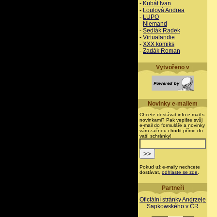
-
Kubát Ivan
-
Loulová Andrea
-
LUPO
-
Niemand
-
Sedlák Radek
-
Virtualandie
-
XXX komiks
-
Zadák Roman
Vytvořeno v
Novinky e-mailem
Chcete dostávat info e-mail s
novinkami? Pak vepište svůj
e-mail do formuláře a novinky
vám začnou chodit přímo do
vaší schránky!
Pokud už e-maily nechcete
dostávat,
odhlaste se zde
.
Partneři
Oficiální stránky Andrzeje
Sapkowského v ČR