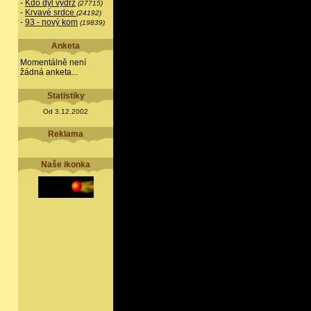
-
Kdo dýl vydrž
(27715)
-
Krvavé srdce
(24192)
-
93 - nový kom
(19839)
Anketa
Momentálně není
žádná anketa...
Statistiky
Od 3.12.2002
Reklama
Naše ikonka