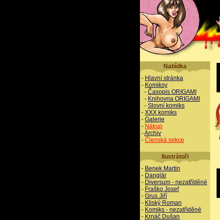
Nabídka
-
Hlavní stránka
-
Komiksy
-
Časopis ORIGAMI
-
Knihovna ORIGAMI
-
Slovní komiks
-
XXX komiks
-
Galerie
-
Nákup
-
Archiv
-
Členská sekce
Ilustrátoři
-
Benek Martin
-
Danglár
-
Diversum - nezatříděné
-
Fraško Josef
-
Grus Jiří
-
Kliský Roman
-
Komiks - nezatříděné
-
Krnáč Dušan