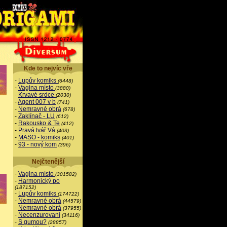
Kde to nejvíc vře
-
Lupův komiks
(6448)
-
Vagina místo
(3880)
-
Krvavé srdce
(2030)
-
Agent 007 v b
(741)
-
Nemravné obrá
(678)
-
Zaklínač - LU
(612)
-
Rakousko & Te
(412)
-
Pravá tvář Vá
(403)
-
MASO - komiks
(401)
-
93 - nový kom
(396)
Nejčtenější
-
Vagina místo
(301582)
-
Harmonický po
(187152)
-
Lupův komiks
(174722)
-
Nemravné obrá
(44579)
-
Nemravné obrá
(37955)
-
Necenzurovaní
(34116)
-
S gumou?
(28857)