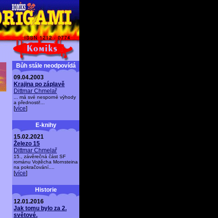
Bůh stále neodpovídá
09.04.2003
Krajina po záplavě
Dittmar Chmelař
... má své nesporné výhody
a přednosti!...
[
více
]
E-knihy
15.02.2021
Železo 15
Dittmar Chmelař
15., závěrečná část SF
románu Vojtěcha Mornsteina
na pokračování....
[
více
]
Historie
12.01.2016
Jak tomu bylo za 2.
světové.