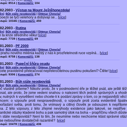
stupů: 8514 |
Komentářů:
104
.02.2003 -
Výstup na Mount Ještěhonezdolal
ění
:
Bůh stále neodpovídá
|
Dittmar Chmelař
 poezii se tyčí velehory a dobývají se... [
více
]
stupů: 10346 |
Komentářů:
450
.02.2003 -
Rutina
ění
:
Bůh stále neodpovídá
|
Dittmar Chmelař
 ta krize středního věku! [
více
]
stupů: 7739 |
Komentářů:
69
.01.2003 -
PF 2000
ění
:
Bůh stále neodpovídá
|
Dittmar Chmelař
prahu nového milénia každý z nás k prozřetelnosti ruce vzpíná... [
více
]
stupů: 8758 |
Komentářů:
138
.01.2003 -
Pupeční šňůra osudu
ění
:
Bůh stále neodpovídá
|
Dittmar Chmelař
ete pravidelně překračovat nepřekročitelnou pustinu pokušení? Čtěte! [
více
]
stupů: 9306 |
Komentářů:
274
.01.2003 -
Bůh stále neodpovídá
ění
:
Bůh stále neodpovídá
|
Dittmar Chmelař
č vlastně píšeme? Nikoliv proto, že v postmoderní éře je těžké psát, ale ještě těž
psat, ale proto, že jsme vedeni snahou o nalezení těch jedině správných a vhod
v, nutných k vysvětlení nebo chcete-li k podání zprávy o tom, co je nejjasnější věc
uncem: o vzpouře proti nespravedlnosti, o vzpouře proti zcela evidentně špat
pořádání světa, proti tomu, že vnímavý a citlivý člověk je odsouzen k nepřítomn
ha. Z této vzpoury, z této zřejmé nevýhody existence jako takové, se nejdříve 
antické otázky kladené bohu a pak samotný útok na boha – prapříčinu všech důsle
h stále neodpovídá? Není to tím, že neumíme nebo nechceme klást správné otáz
 se nebouříme dostatečně razantně? [
více
]
stupů: 10478 |
Komentářů:
436