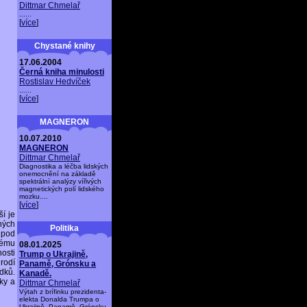
Dittmar Chmelař
......
[
více
]
Chystané knihy
17.06.2004
Černá kniha minulosti
Rostislav Hedvíček
......
[
více
]
MAGNERON
10.07.2010
MAGNERON
Dittmar Chmelař
Diagnostika a léčba lidských
onemocnění na základě
spektrální analýzy vířivých
magnetických polí lidského
mozku....
[
více
]
ší je
ných
Politika
í pod
nému
08.01.2025
osti
Trump o Ukrajině,
rodí
Panamě, Grónsku a
dků.
Kanadě.
ky a
Dittmar Chmelař
Výtah z brífinku prezidenta-
elekta Donalda Trumpa o
Ukrajině, Panamě, Grónsku