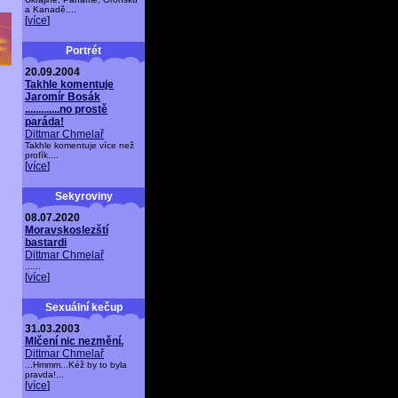
a Kanadě....
[
více
]
Portrét
20.09.2004
Takhle komentuje
Jaromír Bosák
.............no prostě
paráda!
Dittmar Chmelař
Takhle komentuje více než
profík....
[
více
]
Sekyroviny
08.07.2020
Moravskoslezští
bastardi
Dittmar Chmelař
......
[
více
]
Sexuální kečup
31.03.2003
Mlčení nic nezmění.
Dittmar Chmelař
...Hmmm...Kéž by to byla
pravda!...
[
více
]