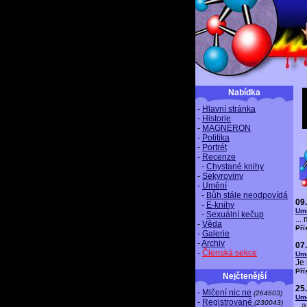
Nabídka
-
Hlavní stránka
-
Historie
-
MAGNERON
-
Politika
-
Portrét
-
Recenze
-
Chystané knihy
-
Sekyroviny
-
Umění
-
Bůh stále neodpovídá
09
-
E-knihy
Um
-
Sexuální kečup
...
-
Věda
Pří
-
Galerie
-
Archiv
07
-
Členská sekce
Um
Je 
Pří
Nejčtenější
25
-
Mlčení nic ne
(264603)
Um
-
Registrované
(230043)
...