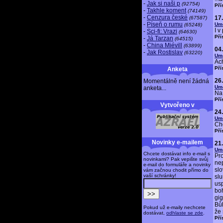
-
Jak si naši p
(92754)
Pří
-
Takhle koment
(74149)
-
Cenzura české
17
(67587)
-
Píseň o rumu
Um
(65248)
I v
-
Sci-fi: Vrazi
(64630)
Pří
-
Já Tarzan
(64515)
-
China Miévill
(63899)
04
-
Jak Rostislav
(63220)
Um
Ach
Pří
Anketa
26
Momentálně není žádná
Um
anketa...
Na 
Pří
Vytvořeno v
24
Um
Chc
Pří
Novinky e-mailem
21
Um
Chcete dostávat info e-mail s
Pro
novinkami? Pak vepište svůj
ne
e-mail do formuláře a novinky
slo
vám začnou chodit přímo do
vaší schránky!
sl
us
bo
gig
Bů
Pokud už e-maily nechcete
že
dostávat,
odhlaste se zde
.
Pří