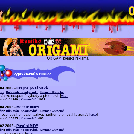
ORIGAMI komiks reklama
Výpis článků v rubrice
.04.2003 -
Krajina po záplavě
ění
:
Bůh stále neodpovídá
|
Dittmar Chmelař
 má své nesporné výhody a přednosti! [
více
]
stupů: 24360 |
Komentářů:
2028
.04.2003 -
Macaté blues.
ění
:
Bůh stále neodpovídá
|
Dittmar Chmelař
něco lepšího než přitažlivá, nádherně plnoštíhlá žena? [
více
]
stupů: 10835 |
Komentářů:
483
.02.2003 -
Pusť si MTV!
ění
:
Bůh stále neodpovídá
|
Dittmar Chmelař
a dozvíš se věci! [
více
]