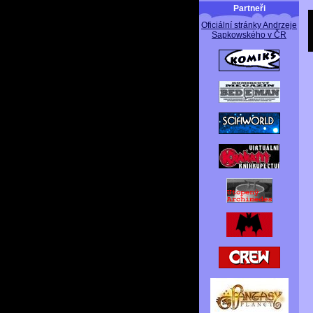
Partneři
Oficiální stránky Andrzeje
Sapkowského v ČR