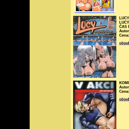
LUCY
LUCY
ČAS 
Autor
Cena:
obje
KOMI
Auto
Cena:
obje