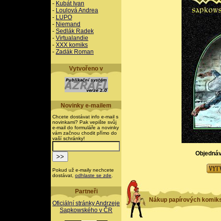
-
Kubát Ivan
-
Loulová Andrea
-
LUPO
-
Niemand
-
Sedlák Radek
-
Virtualandie
-
XXX komiks
-
Zadák Roman
Vytvořeno v
Novinky e-mailem
Chcete dostávat info e-mail s
novinkami? Pak vepište svůj
e-mail do formuláře a novinky
vám začnou chodit přímo do
vaší schránky!
Objednáv
Pokud už e-maily nechcete
dostávat,
odhlaste se zde
.
Partneři
Nákup papírových komik
Oficiální stránky Andrzeje
Sapkowského v ČR