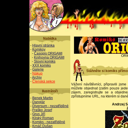
Nabídka
-
Hlavní stránka
-
Komiksy
-
Časopis ORIGAMI
ORI
-
Knihovna ORIGAMI
-
Slovní komiks
-
XXX komiks
-
Galerie
Stáhněte si komiks přímo
-
Nákup
-
Archiv
-
Členská sekce
Vážení návštěvníci, připravili jsme
můžete objednat (zatím pouze jede
Ilustrátoři
zájem, zaregistrujte se a objedn
zpřístupníme URL, na kterém si dané
-
Benek Martin
-
Danglár
Andrzej S
-
Diversum - nezatříděné
-
Fraško Josef
-
Grus Jiří
-
Kliský Roman
-
Komiks - nezatříděné
-
Krnáč Dušan