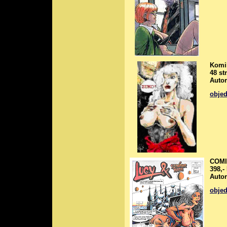
Komik
48 str
Auto
obje
COMIC
398,-
Auto
obje