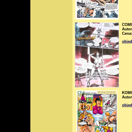
COMI
Autor
Cena:
obje
KOMI
Auto
obje