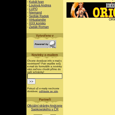
-
Kubát Ivan
-
Loulová Andrea
-
LUPO
-
Niemand
-
Sedlák Radek
ORI
-
Virtualandie
-
XXX komiks
-
Zadák Roman
Vytvořeno v
Novinky e-mailem
Chcete dostávat info e-mail s
novinkami? Pak vepište svůj
e-mail do formuláře a novinky
vám začnou chodit přímo do
vaší schránky!
Pokud už e-maily nechcete
dostávat,
odhlaste se zde
.
Partneři
Oficiální stránky Andrzeje
Sapkowského v ČR