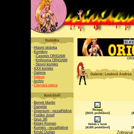
Nabídka
-
Hlavní stránka
-
Komiksy
-
Časopis ORIGAMI
ORI
-
Knihovna ORIGAMI
-
Slovní komiks
-
XXX komiks
-
Galerie
Galerie: Loulová Andrea
-
Nákup
-
Archiv
-
Členská sekce
Ilustrátoři
-
Benek Martin
-
Danglár
Reaguj
-
Diversum - nezatříděné
[3631 prohlížení]
[
-
Fraško Josef
-
Grus Jiří
-
Kliský Roman
Holub v hrsti
-
Komiks - nezatříděné
[4185 prohlížení]
[
-
Krnáč Dušan
Zobrazuji