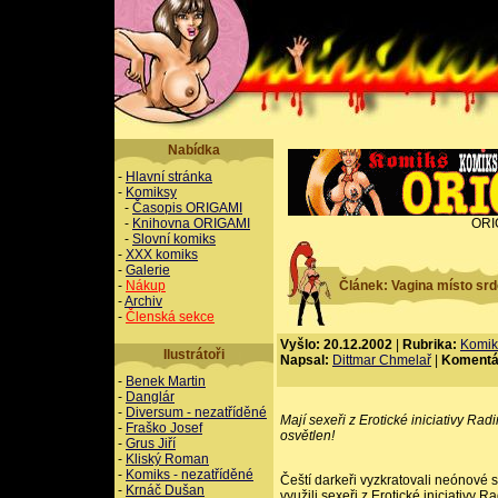
Nabídka
-
Hlavní stránka
-
Komiksy
-
Časopis ORIGAMI
-
Knihovna ORIGAMI
ORI
-
Slovní komiks
-
XXX komiks
-
Galerie
-
Nákup
Článek: Vagina místo srd
-
Archiv
-
Členská sekce
Vyšlo: 20.12.2002
|
Rubrika:
Komik
Ilustrátoři
Napsal:
Dittmar Chmelař
|
Komentá
-
Benek Martin
-
Danglár
-
Diversum - nezatříděné
Mají sexeři z Erotické iniciativy R
-
Fraško Josef
osvětlen!
-
Grus Jiří
-
Kliský Roman
-
Komiks - nezatříděné
Čeští darkeři vyzkratovali neónové 
-
Krnáč Dušan
využili sexeři z Erotické iniciativy 