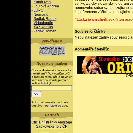
-
Kubát Ivan
veliký, typicky slovanský idiogram ve
-
Loulová Andrea
neónového srdce symbolizujícího sp
-
LUPO
kosočtvercem zářícím a pulsujícím 
-
Niemand
-
Sedlák Radek
"Láska je jen chvíli, sex (i ten pra
-
Virtualandie
-
XXX komiks
-
Zadák Roman
Související články:
Nebyl nalezen žádný související člán
Vytvořeno v
Komentáře
čtenářů:
Novinky e-mailem
Chcete dostávat info e-mail s
novinkami? Pak vepište svůj
ORI
e-mail do formuláře a novinky
vám začnou chodit přímo do
vaší schránky!
Pokud už e-maily nechcete
dostávat,
odhlaste se zde
.
Partneři
Oficiální stránky Andrzeje
Sapkowského v ČR