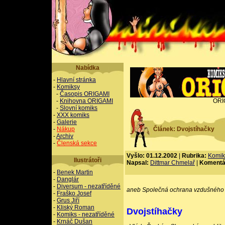
Nabídka
-
Hlavní stránka
-
Komiksy
-
Časopis ORIGAMI
-
Knihovna ORIGAMI
ORI
-
Slovní komiks
-
XXX komiks
-
Galerie
-
Nákup
Článek: Dvojstíhačky
-
Archiv
-
Členská sekce
Vyšlo: 01.12.2002
|
Rubrika:
Komik
Ilustrátoři
Napsal:
Dittmar Chmelař
|
Komentá
-
Benek Martin
-
Danglár
-
Diversum - nezatříděné
aneb Společná ochrana vzdušného 
-
Fraško Josef
-
Grus Jiří
-
Kliský Roman
Dvojstíhačky
-
Komiks - nezatříděné
-
Krnáč Dušan