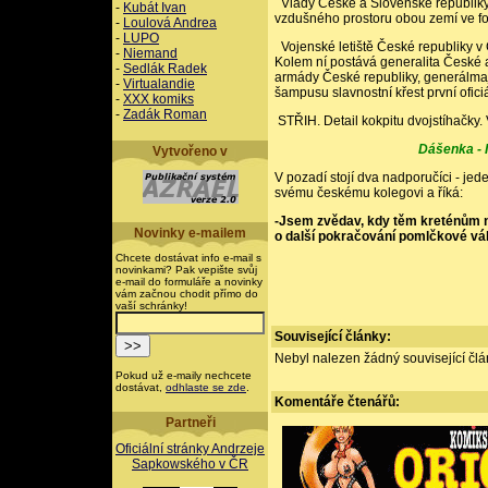
Vlády České a Slovenské republiky
-
Kubát Ivan
vzdušného prostoru obou zemí ve for
-
Loulová Andrea
-
LUPO
Vojenské letiště České republiky v Č
-
Niemand
Kolem ní postává generalita České 
-
Sedlák Radek
armády České republiky, generálmajo
-
Virtualandie
šampusu slavnostní křest první ofic
-
XXX komiks
-
Zadák Roman
STŘIH. Detail kokpitu dvojstíhačky.
Dášenka - 
Vytvořeno v
V pozadí stojí dva nadporučíci - je
svému českému kolegovi a říká:
-Jsem zvědav, kdy těm kreténům ná
Novinky e-mailem
o další pokračování pomlčkové vá
Chcete dostávat info e-mail s
novinkami? Pak vepište svůj
e-mail do formuláře a novinky
vám začnou chodit přímo do
vaší schránky!
Související články:
Nebyl nalezen žádný související člán
Pokud už e-maily nechcete
dostávat,
odhlaste se zde
.
Komentáře
čtenářů:
Partneři
Oficiální stránky Andrzeje
Sapkowského v ČR