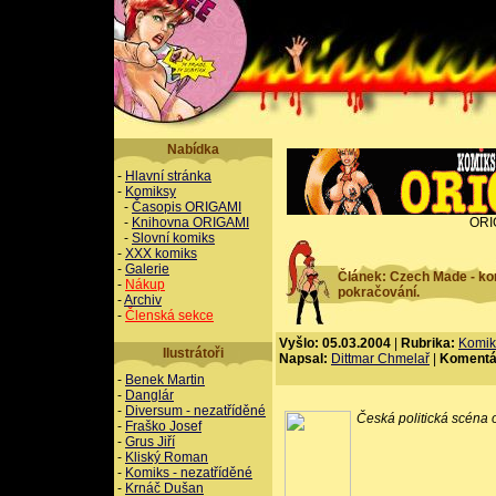
Nabídka
-
Hlavní stránka
-
Komiksy
-
Časopis ORIGAMI
-
Knihovna ORIGAMI
ORI
-
Slovní komiks
-
XXX komiks
-
Galerie
Článek: Czech Made - ko
-
Nákup
pokračování.
-
Archiv
-
Členská sekce
Vyšlo: 05.03.2004
|
Rubrika:
Komik
Ilustrátoři
Napsal:
Dittmar Chmelař
|
Komentá
-
Benek Martin
-
Danglár
-
Diversum - nezatříděné
Česká politická scéna 
-
Fraško Josef
-
Grus Jiří
-
Kliský Roman
-
Komiks - nezatříděné
-
Krnáč Dušan