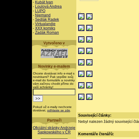
-
Kubát Ivan
-
Loulová Andrea
-
LUPO
...
-
Niemand
-
Sedlák Radek
-
Virtualandie
-
XXX komiks
-
Zadák Roman
Vytvořeno v
Novinky e-mailem
Chcete dostávat info e-mail s
novinkami? Pak vepište svůj
e-mail do formuláře a novinky
vám začnou chodit přímo do
vaší schránky!
Pokud už e-maily nechcete
dostávat,
odhlaste se zde
.
Související články:
Partneři
Nebyl nalezen žádný související člán
Oficiální stránky Andrzeje
Sapkowského v ČR
Komentáře
čtenářů: