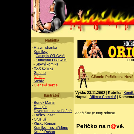
Nabídka
-
Hlavní stránka
-
Komiksy
-
Časopis ORIGAMI
-
Knihovna ORIGAMI
ORI
-
Slovní komiks
-
XXX komiks
-
Galerie
-
Nákup
Článek: Peříčko na Nově
-
Archiv
-
Členská sekce
Vyšlo: 23.11.2002
|
Rubrika:
Komik
Ilustrátoři
Napsal:
Dittmar Chmelař
|
Komentá
-
Benek Martin
-
Danglár
-
Diversum - nezatříděné
aneb Kdo je tady pánem.
-
Fraško Josef
-
Grus Jiří
-
Kliský Roman
Peříčko na n
@
vě.
-
Komiks - nezatříděné
-
Krnáč Dušan