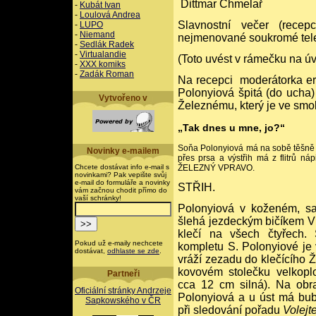
Dittmar Chmelař
-
Kubát Ivan
-
Loulová Andrea
Slavnostní večer (recepce
-
LUPO
-
Niemand
nejmenované soukromé tele
-
Sedlák Radek
-
Virtualandie
(Toto uvést v rámečku na ú
-
XXX komiks
-
Zadák Roman
Na recepci
moderátorka e
Polonyiová špitá (do ucha
Vytvořeno v
Železnému, který je ve sm
„Tak dnes u mne, jo?“
Soňa Polonyiová má na sobě těšně u
Novinky e-mailem
přes prsa a výstřih má z flitrů ná
Chcete dostávat info e-mail s
ŽELEZNÝ VPRAVO.
novinkami? Pak vepište svůj
e-mail do formuláře a novinky
STŘIH.
vám začnou chodit přímo do
vaší schránky!
Polonyiová v koženém, s
šlehá jezdeckým bičíkem Vl
klečí na všech čtyřech. 
Pokud už e-maily nechcete
kompletu S. Polonyiové je 
dostávat,
odhlaste se zde
.
vráží zezadu do klečícího 
kovovém stolečku velkopl
Partneři
cca 12 cm silná). Na obr
Oficiální stránky Andrzeje
Polonyiová a u úst má bubl
Sapkowského v ČR
při sledování pořadu
Volejte