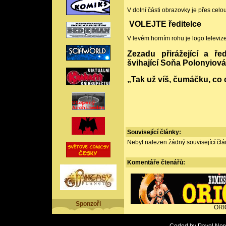
V dolní části obrazovky je přes cel
VOLEJTE ředitelce
V levém horním rohu je logo televiz
Zezadu přirážející a ře
švihající Soňa Polonyiová
„Tak už víš, čumáčku, co 
Související články:
Nebyl nalezen žádný související člán
Komentáře
čtenářů:
Sponzoři
ORI